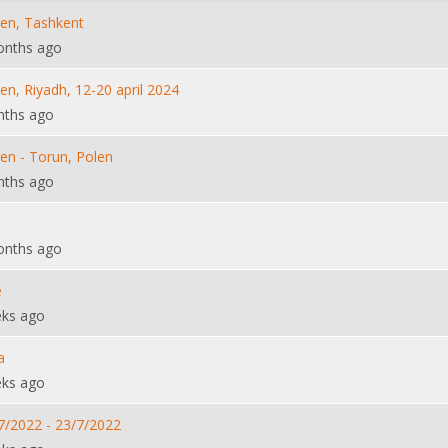
ren, Tashkent
onths ago
en, Riyadh, 12-20 april 2024
nths ago
en - Torun, Polen
nths ago
onths ago
e
eks ago
a
eks ago
/7/2022 - 23/7/2022