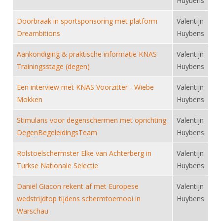
Huybens
Alle Verenigingen
Opleidingen
Nieuws
Doorbraak in sportsponsoring met platform
Valentijn
Wedstrijdorganisatie
Tuchtzaken
Dreambitions
Huybens
Verenigingsondersteuning
Nieuws
Archief
Aankondiging & praktische informatie KNAS
Valentijn
Witte Vlekkenplan
Aanvragen van scheidsrechters
Trainingsstage (degen)
Huybens
Infotheek
Oprichting Vereniging
Scheidsrechterslijst
Een interview met KNAS Voorzitter - Wiebe
Valentijn
Bibliotheek
Overschrijven leden
Import inschrijvingen uit Nahouw
Mokken
Huybens
ALV
Verwerk wedstrijduitslagen
Stimulans voor degenschermen met oprichting
Valentijn
Touché
NK organiseren
DegenBegeleidingsTeam
Huybens
Promotie en logo
Rolstoelschermster Elke van Achterberg in
Valentijn
Turkse Nationale Selectie
Huybens
Geschiedenis van het schermen
Daniël Giacon rekent af met Europese
Valentijn
wedstrijdtop tijdens schermtoernooi in
Huybens
Warschau