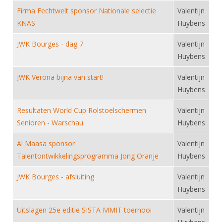
DBT
Nieuws
Website
Organisatie
Firma Fechtwelt sponsor Nationale selectie
Valentijn
NK organiseren
Ranglijsten
Brassardsysteem
FBT
Gebruiksvoorwaarden
KNAS
Huybens
Bestuur
Inschrijven
SBT
Handleiding
Voor coaches en leraren
JWK Bourges - dag 7
Valentijn
Commissies
Reglementen
Talentontwikkeling
Huybens
Historie
Nieuws
Ereleden
Materiaal
JWK Verona bijna van start!
Valentijn
Nationale opleidingen
Leden van Verdiensten
Atletencommissie
Schermpaspoort
Huybens
Internationale opleidingen
Vacatures
Rolstoelschermen
Resultaten World Cup Rolstoelschermen
Internationale Titeltoernooien
Valentijn
Opleidingen
Senioren - Warschau
Huybens
Bondsbureau
Internationale aanmeldingen
Wedstrijdkalender
Leraar
Al Maasa sponsor
Contact
Valentijn
KNAS Keurmerk
Talentontwikkelingsprogramma Jong Oranje
Huybens
Voor scheidsrechters
Medewerkers
NK's
JWK Bourges - afsluiting
Valentijn
Nieuws
Samenwerking
JPT
Huybens
Scheidsrechterslijst
Formulieren
JEC
Uitslagen 25e editie SISTA MMIT toernooi
Valentijn
Scheidsrechter Documentatie
Veteranenwedstrijden