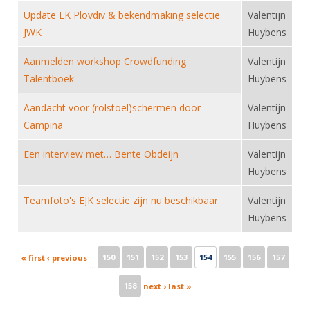
Update EK Plovdiv & bekendmaking selectie
Valentijn
JWK
Huybens
Aanmelden workshop Crowdfunding
Valentijn
Talentboek
Huybens
Aandacht voor (rolstoel)schermen door
Valentijn
Campina
Huybens
Een interview met… Bente Obdeijn
Valentijn
Huybens
Teamfoto's EJK selectie zijn nu beschikbaar
Valentijn
Huybens
Pages
150
151
152
153
154
155
156
157
« first
‹ previous
…
158
next ›
last »