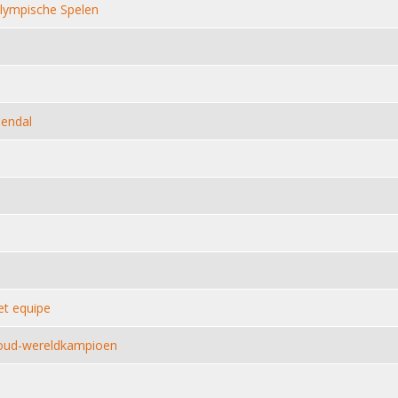
Olympische Spelen
pendal
et equipe
j oud-wereldkampioen