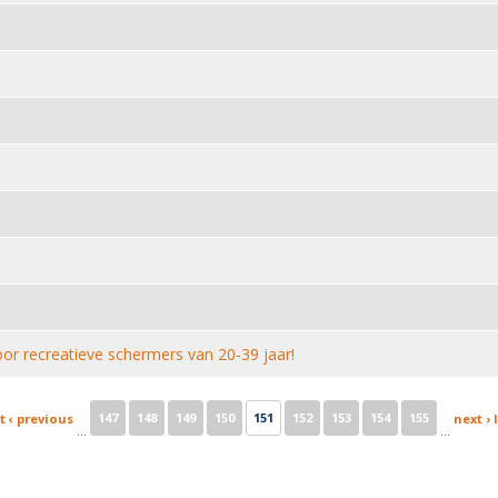
or recreatieve schermers van 20-39 jaar!
147
148
149
150
151
152
153
154
155
t
‹ previous
next ›
…
…