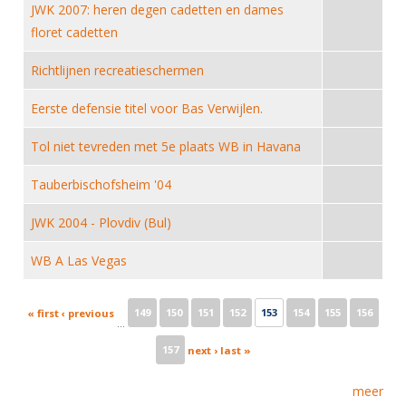
Alle Verenigingen
JWK 2007: heren degen cadetten en dames
Opleidingen
floret cadetten
Nieuws
Wedstrijdorganisatie
Tuchtzaken
Verenigingsondersteuning
Richtlijnen recreatieschermen
Nieuws
Archief
Witte Vlekkenplan
Eerste defensie titel voor Bas Verwijlen.
Aanvragen van scheidsrechters
Infotheek
Oprichting Vereniging
Scheidsrechterslijst
Tol niet tevreden met 5e plaats WB in Havana
Bibliotheek
Overschrijven leden
Import inschrijvingen uit Nahouw
Tauberbischofsheim '04
ALV
Verwerk wedstrijduitslagen
JWK 2004 - Plovdiv (Bul)
Touché
NK organiseren
WB A Las Vegas
Promotie en logo
Pages
149
150
151
152
153
154
155
156
« first
‹ previous
…
Geschiedenis van het schermen
157
next ›
last »
meer