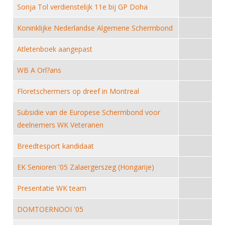
DBT
Nieuws
Website
Sonja Tol verdienstelijk 11e bij GP Doha
Organisatie
NK organiseren
Ranglijsten
Brassardsysteem
FBT
Gebruiksvoorwaarden
Bestuur
Koninklijke Nederlandse Algemene Schermbond
Inschrijven
SBT
Handleiding
Voor coaches en leraren
Commissies
Atletenboek aangepast
Reglementen
Talentontwikkeling
Historie
Nieuws
Ereleden
Materiaal
WB A Orl?ans
Nationale opleidingen
Leden van Verdiensten
Atletencommissie
Schermpaspoort
Floretschermers op dreef in Montreal
Internationale opleidingen
Vacatures
Rolstoelschermen
Internationale Titeltoernooien
Subsidie van de Europese Schermbond voor
Opleidingen
deelnemers WK Veteranen
Bondsbureau
Internationale aanmeldingen
Wedstrijdkalender
Leraar
Contact
Breedtesport kandidaat
KNAS Keurmerk
Voor scheidsrechters
Medewerkers
EK Senioren '05 Zalaergerszeg (Hongarije)
NK's
Nieuws
Samenwerking
JPT
Presentatie WK team
Scheidsrechterslijst
Formulieren
JEC
DOMTOERNOOI '05
Scheidsrechter Documentatie
Veteranenwedstrijden