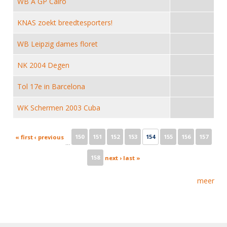
WB A GP Cairo
Alle Verenigingen
Opleidingen
Nieuws
KNAS zoekt breedtesporters!
Wedstrijdorganisatie
Tuchtzaken
Verenigingsondersteuning
WB Leipzig dames floret
Nieuws
Archief
Witte Vlekkenplan
Aanvragen van scheidsrechters
NK 2004 Degen
Infotheek
Oprichting Vereniging
Scheidsrechterslijst
Tol 17e in Barcelona
Bibliotheek
Overschrijven leden
Import inschrijvingen uit Nahouw
WK Schermen 2003 Cuba
ALV
Verwerk wedstrijduitslagen
Touché
Pages
NK organiseren
150
151
152
153
154
155
156
157
« first
‹ previous
…
Promotie en logo
158
next ›
last »
meer
Geschiedenis van het schermen