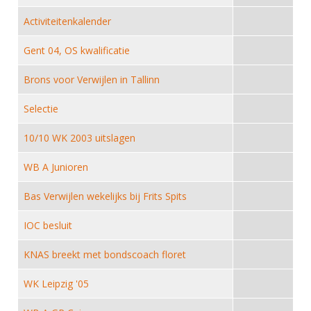
DBT
Nieuws
Website
Organisatie
NK organiseren
Ranglijsten
Activiteitenkalender
Brassardsysteem
FBT
Gebruiksvoorwaarden
Bestuur
Inschrijven
Gent 04, OS kwalificatie
SBT
Handleiding
Voor coaches en leraren
Commissies
Reglementen
Talentontwikkeling
Brons voor Verwijlen in Tallinn
Historie
Nieuws
Ereleden
Materiaal
Selectie
Nationale opleidingen
Leden van Verdiensten
Atletencommissie
Schermpaspoort
Internationale opleidingen
10/10 WK 2003 uitslagen
Vacatures
Rolstoelschermen
Internationale Titeltoernooien
Opleidingen
WB A Junioren
Bondsbureau
Internationale aanmeldingen
Wedstrijdkalender
Leraar
Bas Verwijlen wekelijks bij Frits Spits
Contact
KNAS Keurmerk
Voor scheidsrechters
IOC besluit
Medewerkers
NK's
Nieuws
Samenwerking
KNAS breekt met bondscoach floret
JPT
Scheidsrechterslijst
Formulieren
WK Leipzig '05
JEC
Scheidsrechter Documentatie
Veteranenwedstrijden