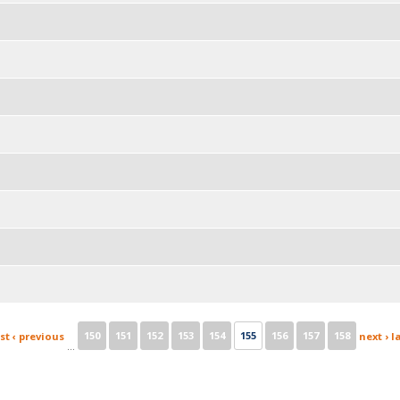
150
151
152
153
154
155
156
157
158
rst
‹ previous
next ›
l
…