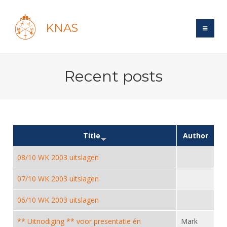
KNAS
Site
Recent posts
Bond
Login
Schermen
Bond
Recent posts
Beleid
Topsport
Books
Breedtesport
Lidmaatschap
Title
Author
Polls
Introductie
Informatie
Wat is topsport
Tarieven
08/10 WK 2003 uitslagen
Forums
Recreatiesport
Nieuws
Forums
Voor de jeugd
Reglementen
Maandelijks archief
Veteranen
07/10 WK 2003 uitslagen
NK's
Spreekbeurtpakket
Ledencijfers
Zoek Vereniging
Forums
Lichtzwaardschermen
06/10 WK 2003 uitslagen
Evenement
Ouders en vereniging
Sponsors en Partners
Oranje
Schermforum
Contact
** Uitnodiging ** voor presentatie én
Mark
Wedstrijdsport
Jeugdkampen