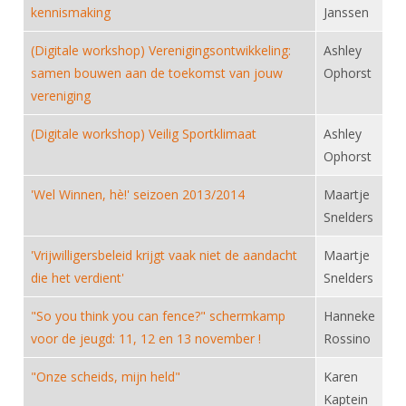
DBT
Nieuws
Website
kennismaking
Janssen
Organisatie
NK organiseren
Ranglijsten
Brassardsysteem
FBT
Gebruiksvoorwaarden
Bestuur
(Digitale workshop) Verenigingsontwikkeling:
Ashley
Inschrijven
SBT
samen bouwen aan de toekomst van jouw
Ophorst
Handleiding
Voor coaches en leraren
Commissies
Reglementen
vereniging
Talentontwikkeling
Historie
Nieuws
Ereleden
Materiaal
(Digitale workshop) Veilig Sportklimaat
Ashley
Nationale opleidingen
Leden van Verdiensten
Atletencommissie
Ophorst
Schermpaspoort
Internationale opleidingen
Vacatures
Rolstoelschermen
'Wel Winnen, hè!' seizoen 2013/2014
Maartje
Internationale Titeltoernooien
Opleidingen
Snelders
Bondsbureau
Internationale aanmeldingen
Wedstrijdkalender
Leraar
'Vrijwilligersbeleid krijgt vaak niet de aandacht
Maartje
Contact
KNAS Keurmerk
die het verdient'
Snelders
Voor scheidsrechters
Medewerkers
NK's
"So you think you can fence?" schermkamp
Hanneke
Nieuws
Samenwerking
JPT
voor de jeugd: 11, 12 en 13 november !
Rossino
Scheidsrechterslijst
Formulieren
JEC
"Onze scheids, mijn held"
Karen
Scheidsrechter Documentatie
Kaptein
Veteranenwedstrijden