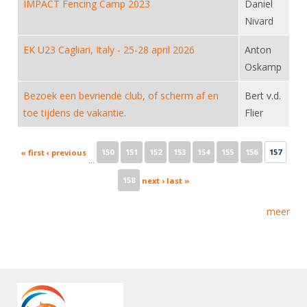
IMPACT Fencing Camp 2023
Daniel
Nivard
EK U23 Cagliari, Italy - 25-28 april 2026
Anton
Oskamp
Bezoek een bevriende club, of scherm af en
Bert v.d.
toe tijdens de vakantie.
Flier
Pages
150
151
152
153
154
155
156
157
« first
‹ previous
…
158
next ›
last »
meer