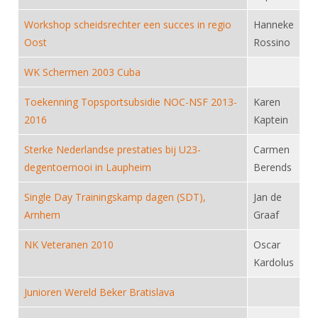
Alle Verenigingen
Opleidingen
Workshop scheidsrechter een succes in regio
Hanneke
Nieuws
Wedstrijdorganisatie
Tuchtzaken
Oost
Rossino
Verenigingsondersteuning
Nieuws
Archief
WK Schermen 2003 Cuba
Witte Vlekkenplan
Aanvragen van scheidsrechters
Toekenning Topsportsubsidie NOC-NSF 2013-
Karen
Infotheek
Oprichting Vereniging
Scheidsrechterslijst
2016
Kaptein
Bibliotheek
Overschrijven leden
Import inschrijvingen uit Nahouw
Sterke Nederlandse prestaties bij U23-
Carmen
ALV
Verwerk wedstrijduitslagen
degentoernooi in Laupheim
Berends
Touché
NK organiseren
Single Day Trainingskamp dagen (SDT),
Jan de
Arnhem
Graaf
Promotie en logo
NK Veteranen 2010
Oscar
Geschiedenis van het schermen
Kardolus
Junioren Wereld Beker Bratislava