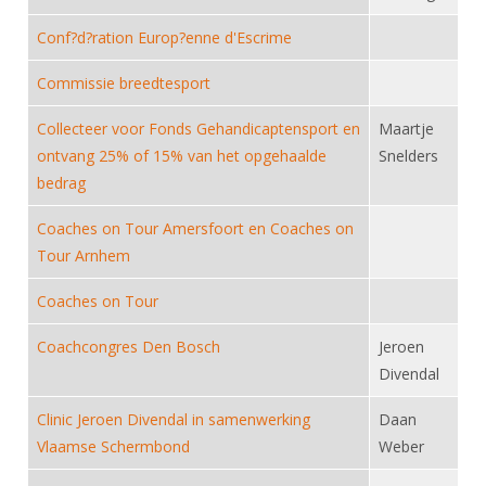
Alle Verenigingen
Opleidingen
Conf?d?ration Europ?enne d'Escrime
Nieuws
Wedstrijdorganisatie
Tuchtzaken
Commissie breedtesport
Verenigingsondersteuning
Nieuws
Archief
Witte Vlekkenplan
Collecteer voor Fonds Gehandicaptensport en
Maartje
Aanvragen van scheidsrechters
ontvang 25% of 15% van het opgehaalde
Snelders
Infotheek
Oprichting Vereniging
Scheidsrechterslijst
bedrag
Bibliotheek
Overschrijven leden
Import inschrijvingen uit Nahouw
Coaches on Tour Amersfoort en Coaches on
ALV
Verwerk wedstrijduitslagen
Tour Arnhem
Touché
NK organiseren
Coaches on Tour
Promotie en logo
Coachcongres Den Bosch
Jeroen
Divendal
Geschiedenis van het schermen
Clinic Jeroen Divendal in samenwerking
Daan
Vlaamse Schermbond
Weber