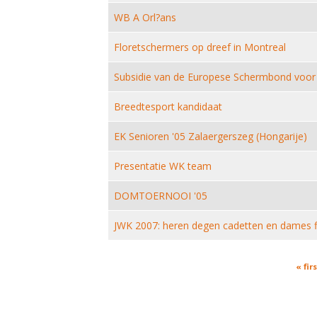
WB A Orl?ans
Floretschermers op dreef in Montreal
Subsidie van de Europese Schermbond voo
Breedtesport kandidaat
EK Senioren '05 Zalaergerszeg (Hongarije)
Presentatie WK team
DOMTOERNOOI '05
JWK 2007: heren degen cadetten en dames f
Pages
« firs