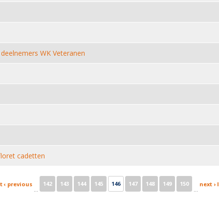
r deelnemers WK Veteranen
loret cadetten
142
143
144
145
146
147
148
149
150
t
‹ previous
next ›
…
…