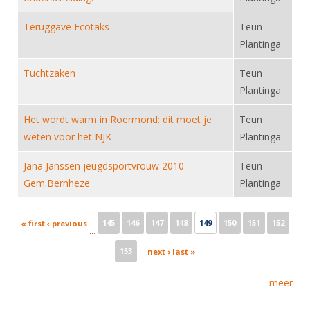
Teruggave Ecotaks
Teun
Plantinga
Tuchtzaken
Teun
Plantinga
Het wordt warm in Roermond: dit moet je
Teun
weten voor het NJK
Plantinga
Jana Janssen jeugdsportvrouw 2010
Teun
Gem.Bernheze
Plantinga
Pages
145
146
147
148
149
150
151
152
« first
‹ previous
…
153
next ›
last »
…
meer