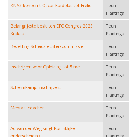
Alle Verenigingen
KNAS benoemt Oscar Kardolus tot Erelid
Teun
Opleidingen
Nieuws
Plantinga
Wedstrijdorganisatie
Tuchtzaken
Verenigingsondersteuning
Belangrijkste besluiten EFC Congres 2023
Teun
Nieuws
Archief
Krakau
Plantinga
Witte Vlekkenplan
Aanvragen van scheidsrechters
Infotheek
Oprichting Vereniging
Bezetting Scheidsrechterscommissie
Teun
Scheidsrechterslijst
Plantinga
Bibliotheek
Overschrijven leden
Import inschrijvingen uit Nahouw
ALV
Inschrijven voor Opleiding tot 5 mei
Teun
Verwerk wedstrijduitslagen
Plantinga
Touché
NK organiseren
Schermkamp: inschrijven..
Teun
Promotie en logo
Plantinga
Mentaal coachen
Teun
Geschiedenis van het schermen
Plantinga
Ad van der Weg krijgt Koninklijke
Teun
onderscheiding.
Plantinga