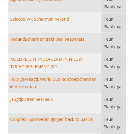
DBT
Nieuws
Website
Organisatie
Plantinga
NK organiseren
Ranglijsten
Brassardsysteem
FBT
Gebruiksvoorwaarden
Bestuur
Selectie WK Schermen bekend
Teun
Inschrijven
SBT
Handleiding
Voor coaches en leraren
Plantinga
Commissies
Reglementen
Talentontwikkeling
Historie
Nieuws
Ereleden
HollandSchermen trekt veel bezoekers
Teun
Materiaal
Plantinga
Nationale opleidingen
Leden van Verdiensten
Atletencommissie
Schermpaspoort
Internationale opleidingen
MELDPLICHT INGEVOERD IN NIEUW
Teun
Vacatures
Rolstoelschermen
TUCHTREGLEMENT ISR
Internationale Titeltoernooien
Plantinga
Opleidingen
Bondsbureau
Internationale aanmeldingen
Hulp gevraagd: World Cup Rolstoelschermen
Wedstrijdkalender
Teun
Leraar
in Amsterdam
Contact
Plantinga
KNAS Keurmerk
Voor scheidsrechters
Medewerkers
Jeugdpunten heel leuk!
Teun
NK's
Plantinga
Nieuws
Samenwerking
JPT
Scheidsrechterslijst
Formulieren
Congres: Sportverenigingen ‘back to basics’
Teun
JEC
Plantinga
Scheidsrechter Documentatie
Veteranenwedstrijden