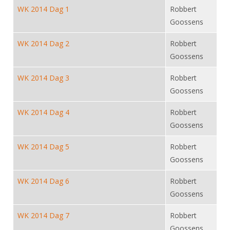
Alle Verenigingen
WK 2014 Dag 1
Robbert
Opleidingen
Nieuws
Goossens
Wedstrijdorganisatie
Tuchtzaken
Verenigingsondersteuning
WK 2014 Dag 2
Robbert
Nieuws
Archief
Goossens
Witte Vlekkenplan
Aanvragen van scheidsrechters
Infotheek
Oprichting Vereniging
WK 2014 Dag 3
Robbert
Scheidsrechterslijst
Goossens
Bibliotheek
Overschrijven leden
Import inschrijvingen uit Nahouw
ALV
WK 2014 Dag 4
Robbert
Verwerk wedstrijduitslagen
Goossens
Touché
NK organiseren
WK 2014 Dag 5
Robbert
Promotie en logo
Goossens
WK 2014 Dag 6
Robbert
Geschiedenis van het schermen
Goossens
WK 2014 Dag 7
Robbert
Goossens