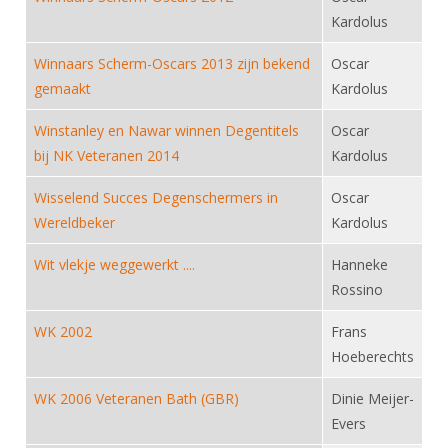
DBT
Nieuws
Website
Organisatie
Kardolus
NK organiseren
Ranglijsten
Brassardsysteem
FBT
Gebruiksvoorwaarden
Bestuur
Winnaars Scherm-Oscars 2013 zijn bekend
Oscar
Inschrijven
SBT
Handleiding
Voor coaches en leraren
gemaakt
Kardolus
Commissies
Reglementen
Talentontwikkeling
Historie
Nieuws
Ereleden
Winstanley en Nawar winnen Degentitels
Oscar
Materiaal
bij NK Veteranen 2014
Kardolus
Nationale opleidingen
Leden van Verdiensten
Atletencommissie
Schermpaspoort
Internationale opleidingen
Wisselend Succes Degenschermers in
Oscar
Vacatures
Rolstoelschermen
Wereldbeker
Internationale Titeltoernooien
Kardolus
Opleidingen
Bondsbureau
Internationale aanmeldingen
Wit vlekje weggewerkt ....
Wedstrijdkalender
Hanneke
Leraar
Contact
Rossino
KNAS Keurmerk
Voor scheidsrechters
Medewerkers
WK 2002
Frans
NK's
Hoeberechts
Nieuws
Samenwerking
JPT
Scheidsrechterslijst
Formulieren
WK 2006 Veteranen Bath (GBR)
Dinie Meijer-
JEC
Evers
Scheidsrechter Documentatie
Veteranenwedstrijden