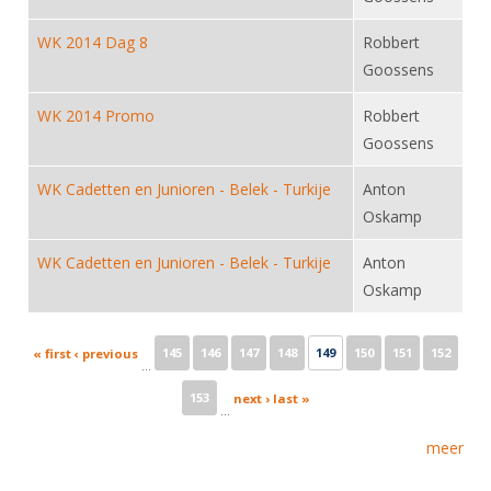
WK 2014 Dag 8
Robbert
Goossens
WK 2014 Promo
Robbert
Goossens
WK Cadetten en Junioren - Belek - Turkije
Anton
Oskamp
WK Cadetten en Junioren - Belek - Turkije
Anton
Oskamp
Pages
145
146
147
148
149
150
151
152
« first
‹ previous
…
153
next ›
last »
…
meer