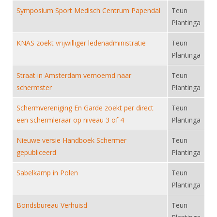
DBT
Nieuws
Website
Organisatie
Symposium Sport Medisch Centrum Papendal
Teun
NK organiseren
Ranglijsten
Brassardsysteem
FBT
Gebruiksvoorwaarden
Plantinga
Bestuur
Inschrijven
SBT
Handleiding
Voor coaches en leraren
KNAS zoekt vrijwilliger ledenadministratie
Teun
Commissies
Reglementen
Talentontwikkeling
Plantinga
Historie
Nieuws
Ereleden
Materiaal
Straat in Amsterdam vernoemd naar
Teun
Nationale opleidingen
Leden van Verdiensten
Atletencommissie
Schermpaspoort
schermster
Plantinga
Internationale opleidingen
Vacatures
Rolstoelschermen
Schermvereniging En Garde zoekt per direct
Internationale Titeltoernooien
Teun
Opleidingen
een schermleraar op niveau 3 of 4
Plantinga
Bondsbureau
Internationale aanmeldingen
Wedstrijdkalender
Leraar
Nieuwe versie Handboek Schermer
Contact
Teun
KNAS Keurmerk
gepubliceerd
Plantinga
Voor scheidsrechters
Medewerkers
NK's
Sabelkamp in Polen
Teun
Nieuws
Samenwerking
JPT
Plantinga
Scheidsrechterslijst
Formulieren
JEC
Bondsbureau Verhuisd
Teun
Scheidsrechter Documentatie
Veteranenwedstrijden