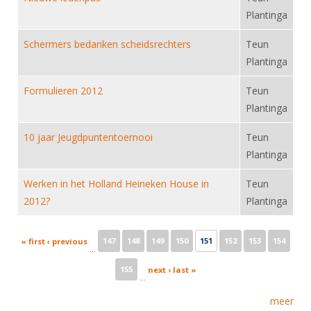
Plantinga
Schermers bedanken scheidsrechters
Teun
Plantinga
Formulieren 2012
Teun
Plantinga
10 jaar Jeugdpuntentoernooi
Teun
Plantinga
Werken in het Holland Heineken House in
Teun
2012?
Plantinga
Pages
147
148
149
150
151
152
153
154
« first
‹ previous
…
155
next ›
last »
…
meer