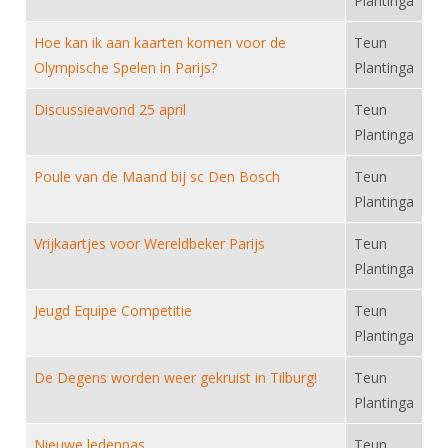
Plantinga
Alle Verenigingen
Opleidingen
Nieuws
Hoe kan ik aan kaarten komen voor de
Teun
Wedstrijdorganisatie
Tuchtzaken
Olympische Spelen in Parijs?
Plantinga
Verenigingsondersteuning
Nieuws
Archief
Discussieavond 25 april
Teun
Witte Vlekkenplan
Aanvragen van scheidsrechters
Plantinga
Infotheek
Oprichting Vereniging
Scheidsrechterslijst
Poule van de Maand bij sc Den Bosch
Teun
Bibliotheek
Overschrijven leden
Import inschrijvingen uit Nahouw
Plantinga
ALV
Verwerk wedstrijduitslagen
Vrijkaartjes voor Wereldbeker Parijs
Teun
Touché
NK organiseren
Plantinga
Promotie en logo
Jeugd Equipe Competitie
Teun
Plantinga
Geschiedenis van het schermen
De Degens worden weer gekruist in Tilburg!
Teun
Plantinga
Nieuwe ledenpas
Teun