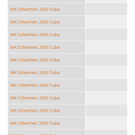
DBT
Nieuws
Website
Organisatie
NK organiseren
Ranglijsten
WK Schermen 2003 Cuba
Brassardsysteem
FBT
Gebruiksvoorwaarden
Bestuur
Inschrijven
WK Schermen 2003 Cuba
SBT
Handleiding
Voor coaches en leraren
Commissies
Reglementen
Talentontwikkeling
WK Schermen 2003 Cuba
Historie
Nieuws
Ereleden
Materiaal
WK Schermen 2003 Cuba
Nationale opleidingen
Leden van Verdiensten
Atletencommissie
Schermpaspoort
Internationale opleidingen
WK Schermen 2003 Cuba
Vacatures
Rolstoelschermen
Internationale Titeltoernooien
Opleidingen
WK Schermen 2003 Cuba
Bondsbureau
Internationale aanmeldingen
Wedstrijdkalender
Leraar
WK Schermen 2003 Cuba
Contact
KNAS Keurmerk
Voor scheidsrechters
WK Schermen 2003 Cuba
Medewerkers
NK's
Nieuws
Samenwerking
WK Schermen 2003 Cuba
JPT
Scheidsrechterslijst
Formulieren
WK Schermen 2003 Cuba
JEC
Scheidsrechter Documentatie
Veteranenwedstrijden