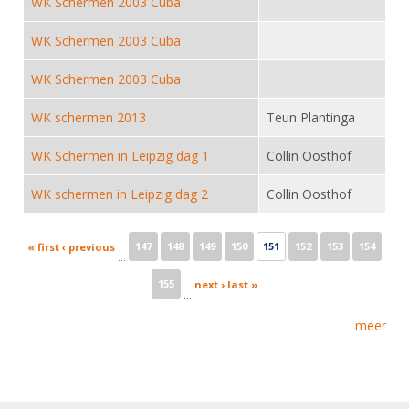
WK Schermen 2003 Cuba
Alle Verenigingen
Opleidingen
Nieuws
WK Schermen 2003 Cuba
Wedstrijdorganisatie
Tuchtzaken
Verenigingsondersteuning
WK Schermen 2003 Cuba
Nieuws
Archief
Witte Vlekkenplan
Aanvragen van scheidsrechters
WK schermen 2013
Teun Plantinga
Infotheek
Oprichting Vereniging
Scheidsrechterslijst
WK Schermen in Leipzig dag 1
Collin Oosthof
Bibliotheek
Overschrijven leden
Import inschrijvingen uit Nahouw
WK schermen in Leipzig dag 2
Collin Oosthof
ALV
Verwerk wedstrijduitslagen
Touché
Pages
NK organiseren
147
148
149
150
151
152
153
154
« first
‹ previous
…
Promotie en logo
155
next ›
last »
…
meer
Geschiedenis van het schermen