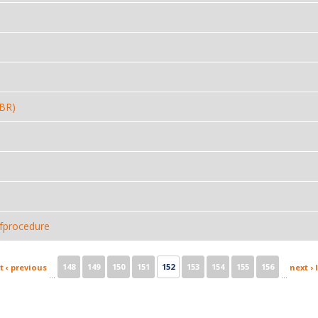
GBR)
jfprocedure
148
149
150
151
152
153
154
155
156
t
‹ previous
next ›
…
…