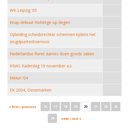
Alle Verenigingen
Opleidingen
WK Leipzig '05
Nieuws
Wedstrijdorganisatie
Tuchtzaken
Verenigingsondersteuning
Knap debuut Holstege op degen
Nieuws
Archief
Witte Vlekkenplan
Opleiding scheidsrechter schermen tijdens het
Aanvragen van scheidsrechters
Jeugdpuntentoernooi
Infotheek
Oprichting Vereniging
Scheidsrechterslijst
Bibliotheek
Overschrijven leden
Nederlandse floret dames doen goede zaken
Import inschrijvingen uit Nahouw
ALV
KNAS Kaderdag 19 november a.s.
Verwerk wedstrijduitslagen
Touché
NK organiseren
Melun '04
Promotie en logo
EK 2004, Denemarken
Pages
Geschiedenis van het schermen
16
17
18
19
20
21
22
23
« first
‹ previous
…
24
next ›
last »
…