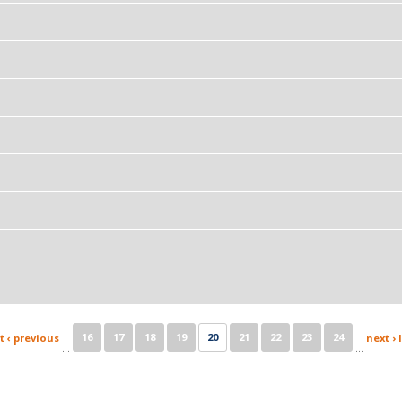
16
17
18
19
20
21
22
23
24
t
‹ previous
next ›
…
…