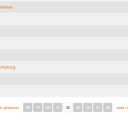
Niklaas
retploeg.
18
19
20
21
22
23
24
25
26
t
‹ previous
next ›
…
…