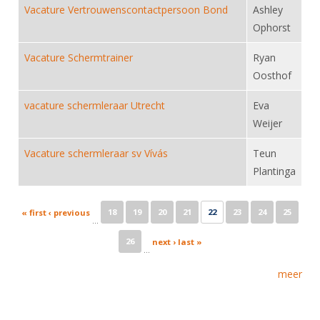
Vacature Vertrouwenscontactpersoon Bond
Ashley
Ophorst
Vacature Schermtrainer
Ryan
Oosthof
vacature schermleraar Utrecht
Eva
Weijer
Vacature schermleraar sv Vívás
Teun
Plantinga
Pages
18
19
20
21
22
23
24
25
« first
‹ previous
…
26
next ›
last »
…
meer