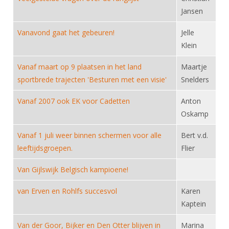
DBT
Nieuws
Website
Organisatie
Jansen
NK organiseren
Ranglijsten
Brassardsysteem
FBT
Gebruiksvoorwaarden
Bestuur
Vanavond gaat het gebeuren!
Jelle
Inschrijven
SBT
Handleiding
Voor coaches en leraren
Klein
Commissies
Reglementen
Talentontwikkeling
Historie
Nieuws
Ereleden
Vanaf maart op 9 plaatsen in het land
Maartje
Materiaal
sportbrede trajecten 'Besturen met een visie'
Snelders
Nationale opleidingen
Leden van Verdiensten
Atletencommissie
Schermpaspoort
Internationale opleidingen
Vanaf 2007 ook EK voor Cadetten
Anton
Vacatures
Rolstoelschermen
Internationale Titeltoernooien
Oskamp
Opleidingen
Bondsbureau
Internationale aanmeldingen
Vanaf 1 juli weer binnen schermen voor alle
Wedstrijdkalender
Bert v.d.
Leraar
leeftijdsgroepen.
Contact
Flier
KNAS Keurmerk
Voor scheidsrechters
Medewerkers
Van Gijlswijk Belgisch kampioene!
NK's
Nieuws
Samenwerking
JPT
van Erven en Rohlfs succesvol
Karen
Scheidsrechterslijst
Formulieren
Kaptein
JEC
Scheidsrechter Documentatie
Van der Goor, Bijker en Den Otter blijven in
Marina
Veteranenwedstrijden