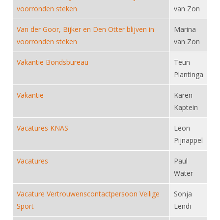
Alle Verenigingen
voorronden steken
van Zon
Opleidingen
Nieuws
Wedstrijdorganisatie
Tuchtzaken
Van der Goor, Bijker en Den Otter blijven in
Marina
Verenigingsondersteuning
voorronden steken
van Zon
Nieuws
Archief
Witte Vlekkenplan
Aanvragen van scheidsrechters
Vakantie Bondsbureau
Teun
Infotheek
Oprichting Vereniging
Plantinga
Scheidsrechterslijst
Bibliotheek
Overschrijven leden
Vakantie
Karen
Import inschrijvingen uit Nahouw
ALV
Kaptein
Verwerk wedstrijduitslagen
Touché
Vacatures KNAS
Leon
NK organiseren
Pijnappel
Promotie en logo
Vacatures
Paul
Water
Geschiedenis van het schermen
Vacature Vertrouwenscontactpersoon Veilige
Sonja
Sport
Lendi