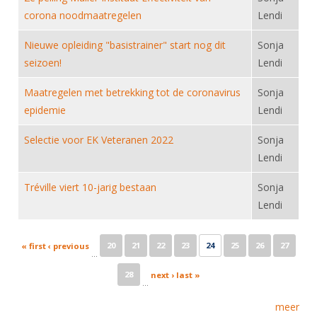
corona noodmaatregelen
Lendi
Nieuwe opleiding "basistrainer" start nog dit
Sonja
seizoen!
Lendi
Maatregelen met betrekking tot de coronavirus
Sonja
epidemie
Lendi
Selectie voor EK Veteranen 2022
Sonja
Lendi
Tréville viert 10-jarig bestaan
Sonja
Lendi
Pages
20
21
22
23
24
25
26
27
« first
‹ previous
…
28
next ›
last »
…
meer