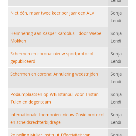
Lendi
Alle Verenigingen
Opleidingen
Nieuws
Niet één, maar twee keer per jaar een ALV
Sonja
Wedstrijdorganisatie
Tuchtzaken
Lendi
Verenigingsondersteuning
Nieuws
Archief
Herinnering aan Kasper Kardolus - door Wiebe
Sonja
Witte Vlekkenplan
Aanvragen van scheidsrechters
Mokken
Lendi
Infotheek
Oprichting Vereniging
Scheidsrechterslijst
Schermen en corona: nieuw sportprotocol
Sonja
Bibliotheek
Overschrijven leden
Import inschrijvingen uit Nahouw
gepubliceerd
Lendi
ALV
Verwerk wedstrijduitslagen
Schermen en corona: Annulering wedstrijden
Sonja
Touché
NK organiseren
Lendi
Promotie en logo
Podiumplaatsen op WB Istanbul voor Tristan
Sonja
Tulen en degenteam
Lendi
Geschiedenis van het schermen
Internationale toernooien: nieuw Covid protocol
Sonja
en scheidsrechterbijdrage
Lendi
2e peiling Mulier Instituut Effectiviteit van
Sonja