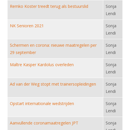
DBT
Nieuws
Website
Organisatie
Remko Koster treedt terug als bestuurslid
Sonja
NK organiseren
Ranglijsten
Brassardsysteem
FBT
Gebruiksvoorwaarden
Lendi
Bestuur
Inschrijven
SBT
Handleiding
Voor coaches en leraren
NK Senioren 2021
Sonja
Commissies
Reglementen
Talentontwikkeling
Lendi
Historie
Nieuws
Ereleden
Materiaal
Schermen en corona: nieuwe maatregelen per
Sonja
Nationale opleidingen
Leden van Verdiensten
Atletencommissie
Schermpaspoort
29 september
Lendi
Internationale opleidingen
Vacatures
Rolstoelschermen
Maître Kasper Kardolus overleden
Internationale Titeltoernooien
Sonja
Opleidingen
Lendi
Bondsbureau
Internationale aanmeldingen
Wedstrijdkalender
Leraar
Ad van der Weg stopt met trainersopleidingen
Contact
Sonja
KNAS Keurmerk
Lendi
Voor scheidsrechters
Medewerkers
NK's
Opstart internationale wedstrijden
Sonja
Nieuws
Samenwerking
JPT
Lendi
Scheidsrechterslijst
Formulieren
JEC
Aanvullende coronamaatregelen JPT
Sonja
Scheidsrechter Documentatie
Veteranenwedstrijden