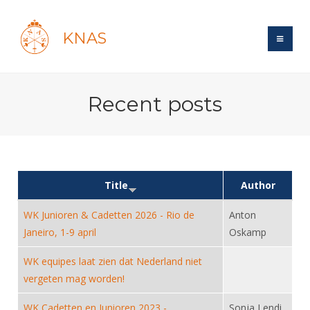
KNAS
Site
Recent posts
Bond
Login
Schermen
Bond
Recent posts
Beleid
Topsport
Books
Breedtesport
Lidmaatschap
Title
Author
Polls
Introductie
Informatie
Wat is topsport
Tarieven
WK Junioren & Cadetten 2026 - Rio de
Anton
Forums
Recreatiesport
Nieuws
Forums
Janeiro, 1-9 april
Oskamp
Voor de jeugd
Reglementen
Maandelijks archief
Veteranen
NK's
Spreekbeurtpakket
Ledencijfers
WK equipes laat zien dat Nederland niet
Zoek Vereniging
Forums
Lichtzwaardschermen
vergeten mag worden!
Evenement
Ouders en vereniging
Sponsors en Partners
Oranje
Schermforum
Contact
Wedstrijdsport
WK Cadetten en Junioren 2023 -
Jeugdkampen
Sonja Lendi