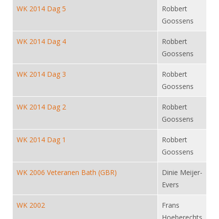
Alle Verenigingen
WK 2014 Dag 5
Robbert
Opleidingen
Nieuws
Goossens
Wedstrijdorganisatie
Tuchtzaken
Verenigingsondersteuning
WK 2014 Dag 4
Robbert
Nieuws
Archief
Goossens
Witte Vlekkenplan
Aanvragen van scheidsrechters
Infotheek
Oprichting Vereniging
WK 2014 Dag 3
Robbert
Scheidsrechterslijst
Goossens
Bibliotheek
Overschrijven leden
Import inschrijvingen uit Nahouw
ALV
WK 2014 Dag 2
Robbert
Verwerk wedstrijduitslagen
Goossens
Touché
NK organiseren
WK 2014 Dag 1
Robbert
Promotie en logo
Goossens
WK 2006 Veteranen Bath (GBR)
Dinie Meijer-
Geschiedenis van het schermen
Evers
WK 2002
Frans
Hoeberechts