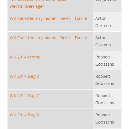
DBT
Nieuws
Website
Organisatie
wedstrijdverslagen
NK organiseren
Ranglijsten
Brassardsysteem
FBT
Gebruiksvoorwaarden
Bestuur
WK Cadetten en Junioren - Belek - Turkije
Anton
Inschrijven
SBT
Handleiding
Voor coaches en leraren
Oskamp
Commissies
Reglementen
Talentontwikkeling
Historie
Nieuws
Ereleden
WK Cadetten en Junioren - Belek - Turkije
Anton
Materiaal
Oskamp
Nationale opleidingen
Leden van Verdiensten
Atletencommissie
Schermpaspoort
Internationale opleidingen
WK 2014 Promo
Robbert
Vacatures
Rolstoelschermen
Internationale Titeltoernooien
Goossens
Opleidingen
Bondsbureau
Internationale aanmeldingen
WK 2014 Dag 8
Wedstrijdkalender
Robbert
Leraar
Contact
Goossens
KNAS Keurmerk
Voor scheidsrechters
Medewerkers
WK 2014 Dag 7
Robbert
NK's
Goossens
Nieuws
Samenwerking
JPT
Scheidsrechterslijst
Formulieren
WK 2014 Dag 6
Robbert
JEC
Goossens
Scheidsrechter Documentatie
Veteranenwedstrijden