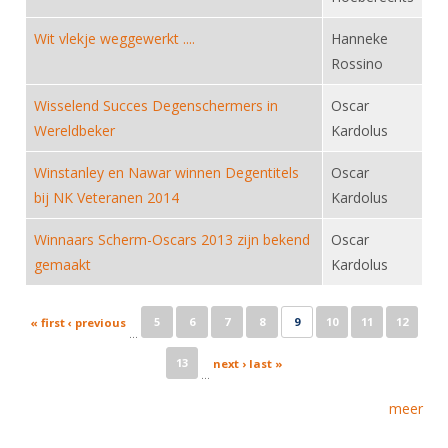
Wit vlekje weggewerkt ....
Hanneke
Rossino
Wisselend Succes Degenschermers in
Oscar
Wereldbeker
Kardolus
Winstanley en Nawar winnen Degentitels
Oscar
bij NK Veteranen 2014
Kardolus
Winnaars Scherm-Oscars 2013 zijn bekend
Oscar
gemaakt
Kardolus
Pages
5
6
7
8
9
10
11
12
« first
‹ previous
…
13
next ›
last »
…
meer