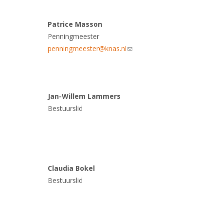
Patrice Masson
Penningmeester
penningmeester@knas.nl
(link sends e-mail)
Jan-Willem Lammers
Bestuurslid
Claudia Bokel
Bestuurslid