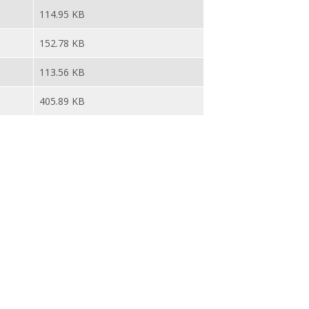
114.95 KB
152.78 KB
113.56 KB
405.89 KB