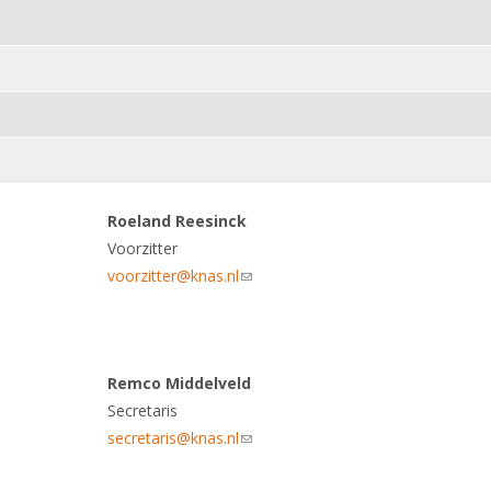
Roeland Reesinck
Voorzitter
voorzitter@knas.nl
(link sends e-mail)
Remco Middelveld
Secretaris
secretaris@knas.nl
(link sends e-mail)