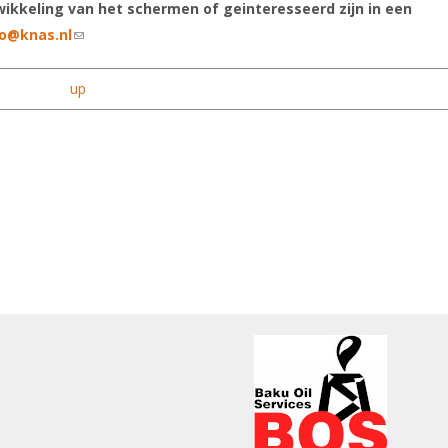
ikkeling van het schermen of geinteresseerd zijn in een
fo@knas.nl
(link sends e-mail)
up