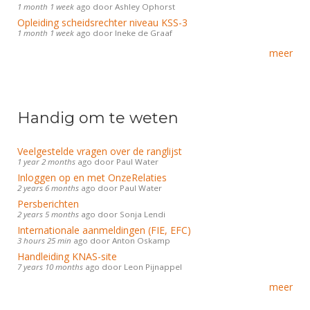
DBT
Nieuws
Website
1 month 1 week
ago
door
Ashley Ophorst
Organisatie
NK organiseren
Ranglijsten
Opleiding scheidsrechter niveau KSS-3
Brassardsysteem
FBT
Gebruiksvoorwaarden
1 month 1 week
ago
door
Ineke de Graaf
Bestuur
Inschrijven
SBT
meer
Handleiding
Voor coaches en leraren
Commissies
Reglementen
Talentontwikkeling
Historie
Nieuws
Ereleden
Materiaal
Nationale opleidingen
Leden van Verdiensten
Handig om te weten
Atletencommissie
Schermpaspoort
Internationale opleidingen
Vacatures
Rolstoelschermen
Veelgestelde vragen over de ranglijst
Internationale Titeltoernooien
Opleidingen
1 year 2 months
ago
door
Paul Water
Bondsbureau
Inloggen op en met OnzeRelaties
Internationale aanmeldingen
Wedstrijdkalender
Leraar
2 years 6 months
ago
door
Paul Water
Contact
Persberichten
KNAS Keurmerk
2 years 5 months
ago
door
Sonja Lendi
Voor scheidsrechters
Medewerkers
Internationale aanmeldingen (FIE, EFC)
NK's
3 hours 25 min
ago
door
Anton Oskamp
Nieuws
Samenwerking
Handleiding KNAS-site
JPT
7 years 10 months
ago
door
Leon Pijnappel
Scheidsrechterslijst
Formulieren
JEC
meer
Scheidsrechter Documentatie
Veteranenwedstrijden