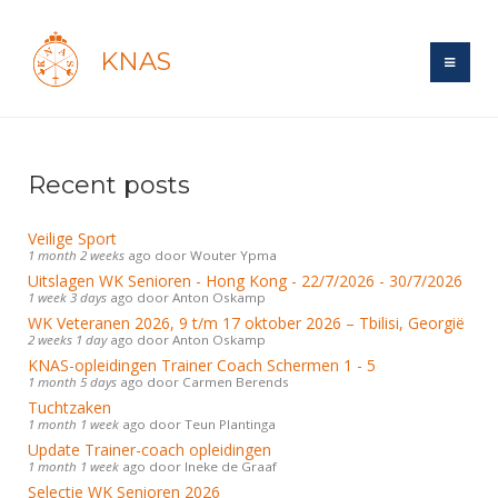
KNAS
Site
Bond
Login
Recent posts
Schermen
Bond
Recent posts
Veilige Sport
1 month 2 weeks
Beleid
ago
door
Wouter Ypma
Topsport
Books
Breedtesport
Uitslagen WK Senioren - Hong Kong - 22/7/2026 - 30/7/2026
Lidmaatschap
1 week 3 days
ago
door
Anton Oskamp
Polls
Introductie
Informatie
Wat is topsport
WK Veteranen 2026, 9 t/m 17 oktober 2026 – Tbilisi, Georgië
Tarieven
2 weeks 1 day
ago
door
Anton Oskamp
Forums
Recreatiesport
Nieuws
KNAS-opleidingen Trainer Coach Schermen 1 - 5
Forums
Voor de jeugd
Reglementen
1 month 5 days
ago
door
Carmen Berends
Maandelijks archief
Veteranen
NK's
Tuchtzaken
Spreekbeurtpakket
Ledencijfers
Zoek Vereniging
1 month 1 week
Forums
ago
door
Teun Plantinga
Lichtzwaardschermen
Evenement
Update Trainer-coach opleidingen
Ouders en vereniging
Sponsors en Partners
Oranje
Schermforum
1 month 1 week
ago
door
Ineke de Graaf
Contact
Wedstrijdsport
Selectie WK Senioren 2026
Jeugdkampen