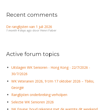
Alle Verenigingen
Opleidingen
Nieuws
Wedstrijdorganisatie
Tuchtzaken
Recent comments
Verenigingsondersteuning
Nieuws
Archief
De ranglijsten van 1 juli 2026
Witte Vlekkenplan
Aanvragen van scheidsrechters
1 month 4 days
ago
door
Henri Faber
Infotheek
Oprichting Vereniging
Scheidsrechterslijst
Bibliotheek
Overschrijven leden
Import inschrijvingen uit Nahouw
Active forum topics
ALV
Verwerk wedstrijduitslagen
Touché
NK organiseren
Uitslagen WK Senioren - Hong Kong - 22/7/2026 -
30/7/2026
Promotie en logo
WK Veteranen 2026, 9 t/m 17 oktober 2026 – Tbilisi,
Georgië
Geschiedenis van het schermen
Ranglijsten onderbreking verholpen
Selectie WK Senioren 2026
NK Equipe: houd rekening met de warmte dit weekend