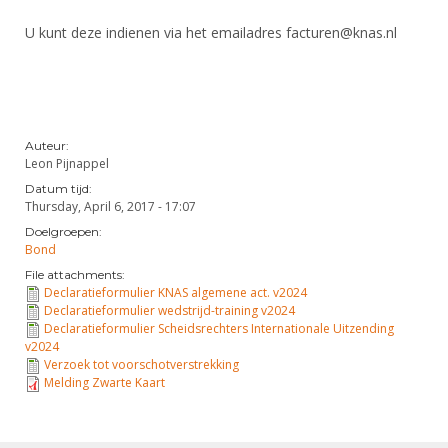
DBT
Nieuws
Website
Organisatie
NK organiseren
Ranglijsten
U kunt deze indienen via het emailadres facturen@knas.nl
Brassardsysteem
FBT
Gebruiksvoorwaarden
Bestuur
Inschrijven
SBT
Handleiding
Voor coaches en leraren
Commissies
Reglementen
Talentontwikkeling
Historie
Nieuws
Ereleden
Materiaal
Auteur:
Nationale opleidingen
Leden van Verdiensten
Leon Pijnappel
Atletencommissie
Schermpaspoort
Datum tijd:
Internationale opleidingen
Vacatures
Thursday, April 6, 2017 - 17:07
Rolstoelschermen
Internationale Titeltoernooien
Opleidingen
Doelgroepen:
Bond
Bondsbureau
Internationale aanmeldingen
Wedstrijdkalender
Leraar
File attachments:
Contact
Declaratieformulier KNAS algemene act. v2024
KNAS Keurmerk
Declaratieformulier wedstrijd-training v2024
Voor scheidsrechters
Medewerkers
Declaratieformulier Scheidsrechters Internationale Uitzending
NK's
v2024
Nieuws
Samenwerking
Verzoek tot voorschotverstrekking
JPT
Melding Zwarte Kaart
Scheidsrechterslijst
Formulieren
JEC
Scheidsrechter Documentatie
Veteranenwedstrijden