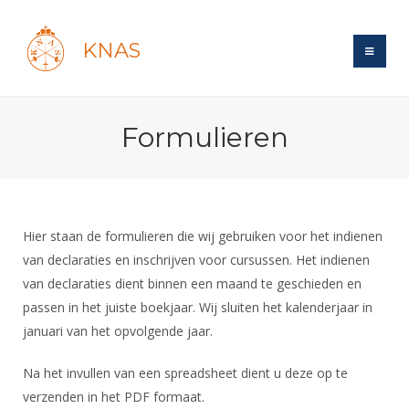
KNAS
Site
Formulieren
Bond
Login
Schermen
Bond
Recent posts
Beleid
Topsport
Books
Breedtesport
Hier staan de formulieren die wij gebruiken voor het indienen
Lidmaatschap
Polls
Introductie
van declaraties en inschrijven voor cursussen. Het indienen
Informatie
Wat is topsport
Tarieven
van declaraties dient binnen een maand te geschieden en
Forums
Recreatiesport
Nieuws
Forums
passen in het juiste boekjaar. Wij sluiten het kalenderjaar in
Voor de jeugd
Reglementen
Maandelijks archief
Veteranen
NK's
januari van het opvolgende jaar.
Spreekbeurtpakket
Ledencijfers
Zoek Vereniging
Forums
Lichtzwaardschermen
Evenement
Na het invullen van een spreadsheet dient u deze op te
Ouders en vereniging
Sponsors en Partners
Oranje
Schermforum
Contact
verzenden in het PDF formaat.
Wedstrijdsport
Jeugdkampen