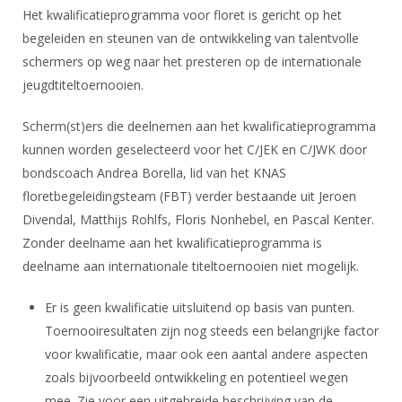
Alle Verenigingen
Het kwalificatieprogramma voor floret is gericht op het
Opleidingen
Nieuws
begeleiden en steunen van de ontwikkeling van talentvolle
Wedstrijdorganisatie
Tuchtzaken
schermers op weg naar het presteren op de internationale
Verenigingsondersteuning
Nieuws
Archief
jeugdtiteltoernooien.
Witte Vlekkenplan
Aanvragen van scheidsrechters
Scherm(st)ers die deelnemen aan het kwalificatieprogramma
Infotheek
Oprichting Vereniging
Scheidsrechterslijst
kunnen worden geselecteerd voor het C/JEK en C/JWK door
Bibliotheek
Overschrijven leden
bondscoach Andrea Borella, lid van het KNAS
Import inschrijvingen uit Nahouw
ALV
floretbegeleidingsteam (FBT) verder bestaande uit Jeroen
Verwerk wedstrijduitslagen
Divendal, Matthijs Rohlfs, Floris Nonhebel, en Pascal Kenter.
Touché
NK organiseren
Zonder deelname aan het kwalificatieprogramma is
deelname aan internationale titeltoernooien niet mogelijk.
Promotie en logo
Er is geen kwalificatie uitsluitend op basis van punten.
Toernooiresultaten zijn nog steeds een belangrijke factor
Geschiedenis van het schermen
voor kwalificatie, maar ook een aantal andere aspecten
zoals bijvoorbeeld ontwikkeling en potentieel wegen
mee. Zie voor een uitgebreide beschrijving van de