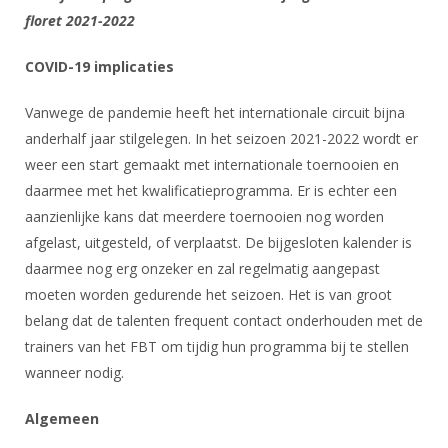
DBT
Nieuws
Website
Organisatie
floret 2021-2022
NK organiseren
Ranglijsten
Brassardsysteem
FBT
Gebruiksvoorwaarden
Bestuur
Inschrijven
COVID-19 implicaties
SBT
Handleiding
Voor coaches en leraren
Commissies
Reglementen
Vanwege de pandemie heeft het internationale circuit bijna
Talentontwikkeling
Historie
Nieuws
Ereleden
Materiaal
anderhalf jaar stilgelegen. In het seizoen 2021-2022 wordt er
Nationale opleidingen
Leden van Verdiensten
weer een start gemaakt met internationale toernooien en
Atletencommissie
Schermpaspoort
daarmee met het kwalificatieprogramma. Er is echter een
Internationale opleidingen
Vacatures
Rolstoelschermen
aanzienlijke kans dat meerdere toernooien nog worden
Internationale Titeltoernooien
Opleidingen
afgelast, uitgesteld, of verplaatst. De bijgesloten kalender is
Bondsbureau
Internationale aanmeldingen
Wedstrijdkalender
Leraar
daarmee nog erg onzeker en zal regelmatig aangepast
Contact
moeten worden gedurende het seizoen. Het is van groot
KNAS Keurmerk
belang dat de talenten frequent contact onderhouden met de
Voor scheidsrechters
Medewerkers
NK's
trainers van het FBT om tijdig hun programma bij te stellen
Nieuws
Samenwerking
wanneer nodig.
JPT
Scheidsrechterslijst
Formulieren
JEC
Algemeen
Scheidsrechter Documentatie
Veteranenwedstrijden