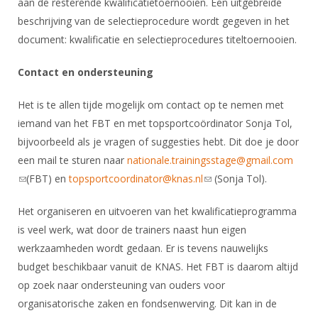
aan de resterende kwalificatietoernooien. Een uitgebreide
beschrijving van de selectieprocedure wordt gegeven in het
document: kwalificatie en selectieprocedures titeltoernooien.
Contact en ondersteuning
Het is te allen tijde mogelijk om contact op te nemen met
iemand van het FBT en met topsportcoördinator Sonja Tol,
bijvoorbeeld als je vragen of suggesties hebt. Dit doe je door
een mail te sturen naar
nationale.trainingsstage@gmail.com
(link sends e-mail)
(FBT) en
topsportcoordinator@knas.nl
(link sends e-mail)
(Sonja Tol).
Het organiseren en uitvoeren van het kwalificatieprogramma
is veel werk, wat door de trainers naast hun eigen
werkzaamheden wordt gedaan. Er is tevens nauwelijks
budget beschikbaar vanuit de KNAS. Het FBT is daarom altijd
op zoek naar ondersteuning van ouders voor
organisatorische zaken en fondsenwerving. Dit kan in de