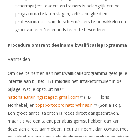
scherm(st)ers, ouders en trainers is belangrijk om het
programma te laten slagen, zelfstandigheid en
professionaliteit van de scherm(st)ers te ontwikkelen en
groei van een Nederlands team te bevorderen.
Procedure omtrent deelname kwalificatieprogramma
Aanmelden
Om deel te nemen aan het kwalificatieprogramma geef je je
intentie aan bij het FBT middels het 'intakeformulier' in de
bijlage, wat je opstuurt naar
nationale.trainingsstage@gmail.com
(link sends e-mail)
(FBT – Floris
Nonhebel) en
topsportcoordinator@knas.nl
(link sends e-mail)
(Sonja Tol).
Een groot aantal talenten is reeds direct aangeschreven,
maar als we een talent per abuis gemist hebben dan kan
deze zich direct aanmelden. Het FBT neemt dan contact met
het talent op om eventuele deelname te bespreken en advies