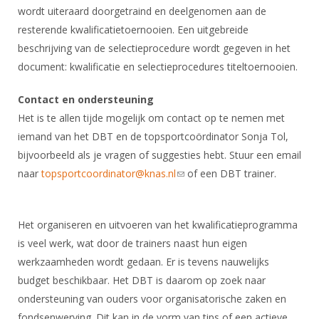
wordt uiteraard doorgetraind en deelgenomen aan de
resterende kwalificatietoernooien. Een uitgebreide
beschrijving van de selectieprocedure wordt gegeven in het
document: kwalificatie en selectieprocedures titeltoernooien.
Contact en ondersteuning
Het is te allen tijde mogelijk om contact op te nemen met
iemand van het DBT en de topsportcoördinator Sonja Tol,
bijvoorbeeld als je vragen of suggesties hebt. Stuur een email
naar
topsportcoordinator@knas.nl
(link sends e-mail)
of een DBT trainer.
Het organiseren en uitvoeren van het kwalificatieprogramma
is veel werk, wat door de trainers naast hun eigen
werkzaamheden wordt gedaan. Er is tevens nauwelijks
budget beschikbaar. Het DBT is daarom op zoek naar
ondersteuning van ouders voor organisatorische zaken en
fondsenwerving. Dit kan in de vorm van tips of een actieve