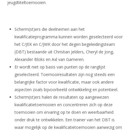
Alle Verenigingen
jeugdtiteltoernooien.
Opleidingen
Nieuws
Wedstrijdorganisatie
Tuchtzaken
Verenigingsondersteuning
Nieuws
Archief
Scherm(st)ers die deelnemen aan het
Witte Vlekkenplan
Aanvragen van scheidsrechters
kwalificatieprogramma kunnen worden geselecteerd voor
Infotheek
Oprichting Vereniging
het C/JEK en C/JWK door het degen begeleidingsteam
Scheidsrechterslijst
(DBT) bestaande uit Christian Jelders, Cheryl de Jong,
Bibliotheek
Overschrijven leden
Import inschrijvingen uit Nahouw
Alexander Bloks en Axl van Gameren.
ALV
Er wordt niet op basis van punten op de ranglijst
Verwerk wedstrijduitslagen
Touché
geselecteerd. Toernooiresultaten zijn nog steeds een
NK organiseren
belangrijke factor voor kwalificatie, maar ook andere
Promotie en logo
aspecten zoals bijvoorbeeld ontwikkeling en potentieel.
Scherm(st)ers halen de resultaten op aangewezen
kwalificatietoernooien en concentreren zich op deze
Geschiedenis van het schermen
toernooien om ervaring op te doen en weerbaarheid
onder druk te ontwikkelen. Een trainer van het DBT is
waar mogelijk op de kwalificatietoernooien aanwezig om