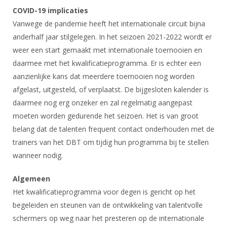
DBT
Nieuws
Website
Organisatie
COVID-19 implicaties
NK organiseren
Ranglijsten
Brassardsysteem
FBT
Gebruiksvoorwaarden
Vanwege de pandemie heeft het internationale circuit bijna
Bestuur
Inschrijven
anderhalf jaar stilgelegen. In het seizoen 2021-2022 wordt er
SBT
Handleiding
Voor coaches en leraren
Commissies
weer een start gemaakt met internationale toernooien en
Reglementen
Talentontwikkeling
Historie
Nieuws
daarmee met het kwalificatieprogramma. Er is echter een
Ereleden
Materiaal
aanzienlijke kans dat meerdere toernooien nog worden
Nationale opleidingen
Leden van Verdiensten
Atletencommissie
Schermpaspoort
afgelast, uitgesteld, of verplaatst. De bijgesloten kalender is
Internationale opleidingen
Vacatures
daarmee nog erg onzeker en zal regelmatig aangepast
Rolstoelschermen
Internationale Titeltoernooien
moeten worden gedurende het seizoen. Het is van groot
Opleidingen
Bondsbureau
belang dat de talenten frequent contact onderhouden met de
Internationale aanmeldingen
Wedstrijdkalender
Leraar
trainers van het DBT om tijdig hun programma bij te stellen
Contact
KNAS Keurmerk
wanneer nodig.
Voor scheidsrechters
Medewerkers
NK's
Algemeen
Nieuws
Samenwerking
JPT
Het kwalificatieprogramma voor degen is gericht op het
Scheidsrechterslijst
Formulieren
begeleiden en steunen van de ontwikkeling van talentvolle
JEC
schermers op weg naar het presteren op de internationale
Scheidsrechter Documentatie
Veteranenwedstrijden