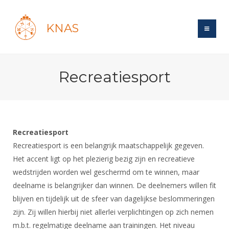
KNAS
Site
Recreatiesport
Bond
Login
Schermen
Bond
Recent posts
Beleid
Topsport
Books
Breedtesport
Recreatiesport
Lidmaatschap
Polls
Introductie
Recreatiesport is een belangrijk maatschappelijk gegeven.
Informatie
Wat is topsport
Tarieven
Het accent ligt op het plezierig bezig zijn en recreatieve
Forums
Recreatiesport
Nieuws
Forums
wedstrijden worden wel geschermd om te winnen, maar
Voor de jeugd
Reglementen
Maandelijks archief
Veteranen
NK's
deelname is belangrijker dan winnen. De deelnemers willen fit
Spreekbeurtpakket
Ledencijfers
Zoek Vereniging
Forums
Lichtzwaardschermen
blijven en tijdelijk uit de sfeer van dagelijkse beslommeringen
Evenement
Ouders en vereniging
Sponsors en Partners
zijn. Zij willen hierbij niet allerlei verplichtingen op zich nemen
Oranje
Schermforum
Contact
m.b.t. regelmatige deelname aan trainingen. Het niveau
Wedstrijdsport
Jeugdkampen