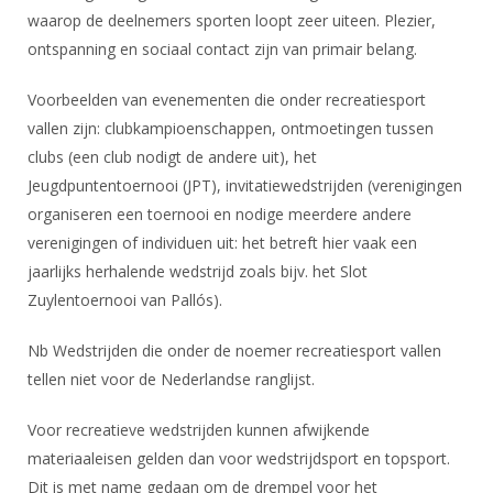
DBT
Nieuws
Website
waarop de deelnemers sporten loopt zeer uiteen. Plezier,
Organisatie
NK organiseren
Ranglijsten
Brassardsysteem
FBT
ontspanning en sociaal contact zijn van primair belang.
Gebruiksvoorwaarden
Bestuur
Inschrijven
SBT
Handleiding
Voor coaches en leraren
Voorbeelden van evenementen die onder recreatiesport
Commissies
Reglementen
Talentontwikkeling
vallen zijn: clubkampioenschappen, ontmoetingen tussen
Historie
Nieuws
Ereleden
Materiaal
clubs (een club nodigt de andere uit), het
Nationale opleidingen
Leden van Verdiensten
Atletencommissie
Jeugdpuntentoernooi (JPT), invitatiewedstrijden (verenigingen
Schermpaspoort
organiseren een toernooi en nodige meerdere andere
Internationale opleidingen
Vacatures
Rolstoelschermen
verenigingen of individuen uit: het betreft hier vaak een
Internationale Titeltoernooien
Opleidingen
jaarlijks herhalende wedstrijd zoals bijv. het Slot
Bondsbureau
Internationale aanmeldingen
Wedstrijdkalender
Leraar
Zuylentoernooi van Pallós).
Contact
KNAS Keurmerk
Nb Wedstrijden die onder de noemer recreatiesport vallen
Voor scheidsrechters
Medewerkers
NK's
tellen niet voor de Nederlandse ranglijst.
Nieuws
Samenwerking
JPT
Voor recreatieve wedstrijden kunnen afwijkende
Scheidsrechterslijst
Formulieren
JEC
materiaaleisen gelden dan voor wedstrijdsport en topsport.
Scheidsrechter Documentatie
Dit is met name gedaan om de drempel voor het
Veteranenwedstrijden