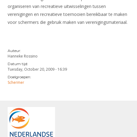
Alle Verenigingen
Opleidingen
organiseren van recreatieve uitwisselingen tussen
Nieuws
verenigingen en recreatieve toernooien bereikbaar te maken
Wedstrijdorganisatie
Tuchtzaken
voor schermers die gebruik maken van verenigingsmateriaal.
Verenigingsondersteuning
Nieuws
Archief
Witte Vlekkenplan
Aanvragen van scheidsrechters
Infotheek
Oprichting Vereniging
Scheidsrechterslijst
Auteur:
Bibliotheek
Hanneke Rossino
Overschrijven leden
Import inschrijvingen uit Nahouw
Datum tijd:
ALV
Tuesday, October 20, 2009 - 16:39
Verwerk wedstrijduitslagen
Doelgroepen:
Touché
NK organiseren
Schermer
Promotie en logo
Geschiedenis van het schermen