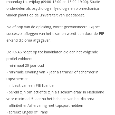
DBT
maandag tot vrijdag (09:00-13:00 en 15:00-19:00). Studie
Nieuws
Website
Organisatie
NK organiseren
Ranglijsten
onderdelen als psychologie, fysiologie en biomechanica
Brassardsysteem
FBT
Gebruiksvoorwaarden
Bestuur
vinden plaats op de universiteit van Boedapest.
Inschrijven
SBT
Handleiding
Voor coaches en leraren
Commissies
Reglementen
Na afloop van de opleiding, wordt geëxamineerd. Bij het
Talentontwikkeling
Historie
Nieuws
Ereleden
succesvol afleggen van het examen wordt een door de FIE
Materiaal
erkend diploma afgegeven.
Nationale opleidingen
Leden van Verdiensten
Atletencommissie
Schermpaspoort
Internationale opleidingen
Vacatures
De KNAS roept op tot kandidaten die aan het volgende
Rolstoelschermen
Internationale Titeltoernooien
profiel voldoen:
Opleidingen
Bondsbureau
- minimaal 20 jaar oud
Internationale aanmeldingen
Wedstrijdkalender
Leraar
- minimale ervaring van 7 jaar als trainer of schermer in
Contact
KNAS Keurmerk
topschermen
Voor scheidsrechters
Medewerkers
- in bezit van een FIE-licentie
NK's
- bereid zijn om actief te zijn als schermleraar in Nederland
Nieuws
Samenwerking
JPT
voor minimaal 5 jaar na het behalen van het diploma
Scheidsrechterslijst
Formulieren
JEC
- affiniteit en/of ervaring met topsport hebben
Scheidsrechter Documentatie
- spreekt Engels of Frans
Veteranenwedstrijden