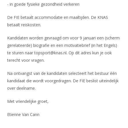
Alle Verenigingen
- in goede fysieke gezondheid verkeren
Opleidingen
Nieuws
Wedstrijdorganisatie
Tuchtzaken
De FIE betaalt accommodatie en maaltijden. De KNAS
Verenigingsondersteuning
betaalt reiskosten.
Nieuws
Archief
Witte Vlekkenplan
Aanvragen van scheidsrechters
Kandidaten worden gevraagd om voor 9 januari een (scherm
Infotheek
Oprichting Vereniging
gerelateerde) biografie en een motivatiebrief (in het Engels)
Scheidsrechterslijst
Bibliotheek
te sturen naar topsport@knas.nl. Op dit adres kun je ook
Overschrijven leden
Import inschrijvingen uit Nahouw
terecht voor vragen.
ALV
Verwerk wedstrijduitslagen
Touché
Na ontvangst van de kandidaten selecteert het bestuur één
NK organiseren
kandidaat die wordt voorgedragen. De FIE beslist uiteindelijk
Promotie en logo
over deelname.
Met vriendelijke groet,
Geschiedenis van het schermen
Etienne Van Cann