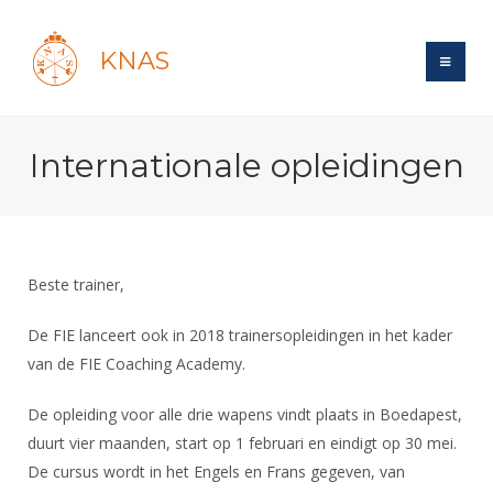
KNAS
Site
Internationale opleidingen
Bond
Login
Schermen
Bond
Recent posts
Beleid
Topsport
Books
Breedtesport
Beste trainer,
Lidmaatschap
Polls
Introductie
Informatie
Wat is topsport
Tarieven
De FIE lanceert ook in 2018 trainersopleidingen in het kader
Forums
Recreatiesport
Nieuws
van de FIE Coaching Academy.
Forums
Voor de jeugd
Reglementen
Maandelijks archief
Veteranen
NK's
Spreekbeurtpakket
Ledencijfers
De opleiding voor alle drie wapens vindt plaats in Boedapest,
Zoek Vereniging
Forums
Lichtzwaardschermen
duurt vier maanden, start op 1 februari en eindigt op 30 mei.
Evenement
Ouders en vereniging
Sponsors en Partners
Oranje
Schermforum
Contact
De cursus wordt in het Engels en Frans gegeven, van
Wedstrijdsport
Jeugdkampen