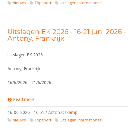
DBT
Nieuws
Website
Nieuws
Topsport
Uitslagen internationaal
Organisatie
NK organiseren
Ranglijsten
Brassardsysteem
FBT
Gebruiksvoorwaarden
Bestuur
Inschrijven
SBT
Handleiding
Voor coaches en leraren
Commissies
Uitslagen EK 2026 - 16-21 juni 2026 -
Reglementen
Talentontwikkeling
Historie
Antony, Frankrijk
Nieuws
Ereleden
Materiaal
Nationale opleidingen
Leden van Verdiensten
Atletencommissie
Schermpaspoort
Uitslagen EK 2026
Internationale opleidingen
Vacatures
Rolstoelschermen
Internationale Titeltoernooien
Antony, Frankrijk
Opleidingen
Bondsbureau
Internationale aanmeldingen
Wedstrijdkalender
Leraar
16/6/2026 - 21/6/2026
Contact
KNAS Keurmerk
Voor scheidsrechters
Medewerkers
Read more
about Uitslagen EK 2026 - 16-21 juni 2026 -
NK's
Antony, Frankrijk
Nieuws
Samenwerking
16-06-2026 - 16:51
JPT
/
Anton Oskamp
Scheidsrechterslijst
Formulieren
Nieuws
Topsport
Uitslagen internationaal
JEC
Scheidsrechter Documentatie
Veteranenwedstrijden