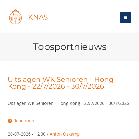
KNAS
Site
Topsportnieuws
Bond
Login
Schermen
Bond
Recent posts
Beleid
Topsport
Books
Breedtesport
Uitslagen WK Senioren - Hong
Lidmaatschap
Kong - 22/7/2026 - 30/7/2026
Polls
Introductie
Informatie
Wat is topsport
Tarieven
Forums
Recreatiesport
Nieuws
Uitslagen WK Senioren - Hong Kong - 22/7/2026 - 30/7/2026
Forums
Voor de jeugd
Reglementen
Maandelijks archief
Veteranen
NK's
Spreekbeurtpakket
Ledencijfers
Zoek Vereniging
Forums
Lichtzwaardschermen
Read more
about Uitslagen WK Senioren - Hong Kong -
Evenement
22/7/2026 - 30/7/2026
Ouders en vereniging
Sponsors en Partners
Oranje
Schermforum
Contact
28-07-2026 - 12:30
/
Anton Oskamp
Wedstrijdsport
Jeugdkampen