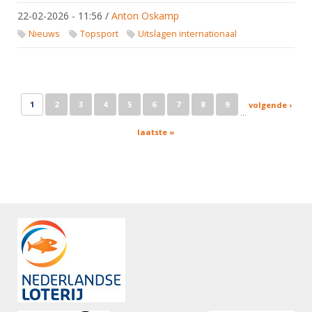
22-02-2026 - 11:56
/
Anton Oskamp
Nieuws
Topsport
Uitslagen internationaal
Pages
1
2
3
4
5
6
7
8
9
volgende ›
…
laatste »