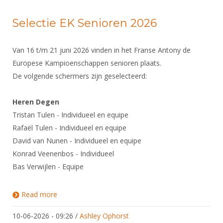
Alle Verenigingen
Opleidingen
Nieuws
Selectie EK Senioren 2026
Wedstrijdorganisatie
Tuchtzaken
Verenigingsondersteuning
Nieuws
Archief
Van 16 t/m 21 juni 2026 vinden in het Franse Antony de
Witte Vlekkenplan
Aanvragen van scheidsrechters
Europese Kampioenschappen senioren plaats.
Infotheek
Oprichting Vereniging
De volgende schermers zijn geselecteerd:
Scheidsrechterslijst
Bibliotheek
Overschrijven leden
Import inschrijvingen uit Nahouw
Heren Degen
ALV
Tristan Tulen - Individueel en equipe
Verwerk wedstrijduitslagen
Touché
Rafaël Tulen - Individueel en equipe
NK organiseren
David van Nunen - Individueel en equipe
Promotie en logo
Konrad Veenenbos - Individueel
Bas Verwijlen - Equipe
Geschiedenis van het schermen
Read more
about Selectie EK Senioren 2026
10-06-2026 - 09:26
/
Ashley Ophorst