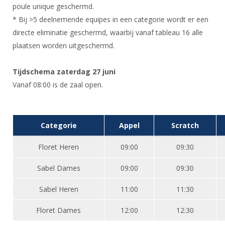
Alle Verenigingen
poule unique geschermd.
Opleidingen
* Bij >5 deelnemende equipes in een categorie wordt er een
Nieuws
Wedstrijdorganisatie
Tuchtzaken
directe eliminatie geschermd, waarbij vanaf tableau 16 alle
Verenigingsondersteuning
Nieuws
plaatsen worden uitgeschermd.
Archief
Witte Vlekkenplan
Aanvragen van scheidsrechters
Tijdschema zaterdag 27 juni
Infotheek
Oprichting Vereniging
Scheidsrechterslijst
Vanaf 08:00 is de zaal open.
Bibliotheek
Overschrijven leden
Import inschrijvingen uit Nahouw
ALV
Verwerk wedstrijduitslagen
Categorie
Appel
Scratch
Touché
NK organiseren
Floret Heren
09:00
09:30
Promotie en logo
Sabel Dames
09:00
09:30
Geschiedenis van het schermen
Sabel Heren
11:00
11:30
Floret Dames
12:00
12:30