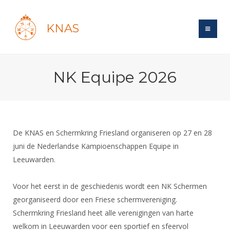
KNAS
Site
NK Equipe 2026
Bond
Login
Schermen
Bond
Recent posts
Beleid
Topsport
Books
Breedtesport
De KNAS en Schermkring Friesland organiseren op 27 en 28
Lidmaatschap
Polls
Introductie
juni de Nederlandse Kampioenschappen Equipe in
Informatie
Wat is topsport
Tarieven
Leeuwarden.
Forums
Recreatiesport
Nieuws
Forums
Voor de jeugd
Reglementen
Maandelijks archief
Veteranen
NK's
Voor het eerst in de geschiedenis wordt een NK Schermen
Spreekbeurtpakket
Ledencijfers
Zoek Vereniging
Forums
Lichtzwaardschermen
georganiseerd door een Friese schermvereniging.
Evenement
Ouders en vereniging
Sponsors en Partners
Schermkring Friesland heet alle verenigingen van harte
Oranje
Schermforum
Contact
welkom in Leeuwarden voor een sportief en sfeervol
Wedstrijdsport
Jeugdkampen