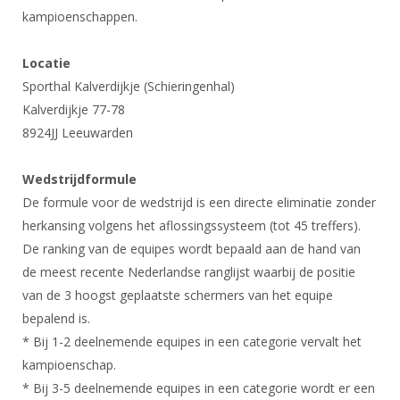
DBT
Nieuws
Website
kampioenschappen.
Organisatie
NK organiseren
Ranglijsten
Brassardsysteem
FBT
Gebruiksvoorwaarden
Bestuur
Inschrijven
Locatie
SBT
Handleiding
Voor coaches en leraren
Commissies
Sporthal Kalverdijkje (Schieringenhal)
Reglementen
Talentontwikkeling
Historie
Kalverdijkje 77-78
Nieuws
Ereleden
Materiaal
8924JJ Leeuwarden
Nationale opleidingen
Leden van Verdiensten
Atletencommissie
Schermpaspoort
Internationale opleidingen
Vacatures
Wedstrijdformule
Rolstoelschermen
Internationale Titeltoernooien
De formule voor de wedstrijd is een directe eliminatie zonder
Opleidingen
herkansing volgens het aflossingssysteem (tot 45 treffers).
Bondsbureau
Internationale aanmeldingen
Wedstrijdkalender
Leraar
De ranking van de equipes wordt bepaald aan de hand van
Contact
KNAS Keurmerk
de meest recente Nederlandse ranglijst waarbij de positie
Voor scheidsrechters
Medewerkers
van de 3 hoogst geplaatste schermers van het equipe
NK's
bepalend is.
Nieuws
Samenwerking
JPT
* Bij 1-2 deelnemende equipes in een categorie vervalt het
Scheidsrechterslijst
Formulieren
kampioenschap.
JEC
Scheidsrechter Documentatie
* Bij 3-5 deelnemende equipes in een categorie wordt er een
Veteranenwedstrijden