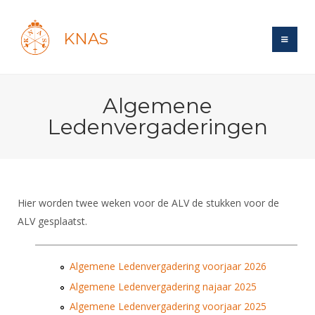
KNAS
Site
Algemene
Bond
Login
Ledenvergaderingen
Schermen
Bond
Recent posts
Beleid
Topsport
Books
Breedtesport
Lidmaatschap
Polls
Introductie
Informatie
Hier worden twee weken voor de ALV de stukken voor de
Wat is topsport
Tarieven
Forums
ALV gesplaatst.
Recreatiesport
Nieuws
Forums
Voor de jeugd
Reglementen
Maandelijks archief
Veteranen
NK's
Spreekbeurtpakket
Ledencijfers
Algemene Ledenvergadering voorjaar 2026
Zoek Vereniging
Forums
Lichtzwaardschermen
Evenement
Algemene Ledenvergadering najaar 2025
Ouders en vereniging
Sponsors en Partners
Oranje
Schermforum
Contact
Algemene Ledenvergadering voorjaar 2025
Wedstrijdsport
Jeugdkampen