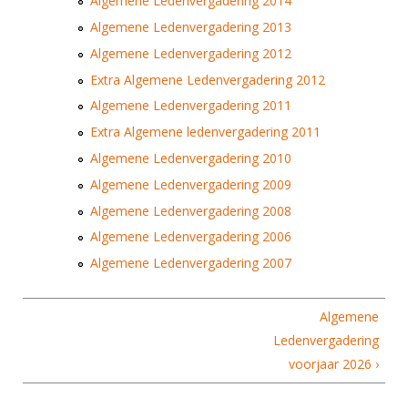
Algemene Ledenvergadering 2014
Alle Verenigingen
Opleidingen
Algemene Ledenvergadering 2013
Nieuws
Wedstrijdorganisatie
Tuchtzaken
Algemene Ledenvergadering 2012
Verenigingsondersteuning
Extra Algemene Ledenvergadering 2012
Nieuws
Archief
Witte Vlekkenplan
Algemene Ledenvergadering 2011
Aanvragen van scheidsrechters
Extra Algemene ledenvergadering 2011
Infotheek
Oprichting Vereniging
Scheidsrechterslijst
Algemene Ledenvergadering 2010
Bibliotheek
Overschrijven leden
Import inschrijvingen uit Nahouw
Algemene Ledenvergadering 2009
ALV
Algemene Ledenvergadering 2008
Verwerk wedstrijduitslagen
Touché
Algemene Ledenvergadering 2006
NK organiseren
Algemene Ledenvergadering 2007
Promotie en logo
Algemene
Geschiedenis van het schermen
Ledenvergadering
voorjaar 2026 ›