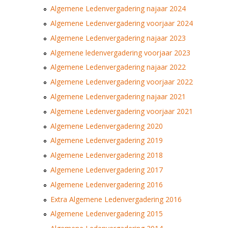
DBT
Nieuws
Website
Algemene Ledenvergadering najaar 2024
Organisatie
NK organiseren
Ranglijsten
Brassardsysteem
FBT
Algemene Ledenvergadering voorjaar 2024
Gebruiksvoorwaarden
Bestuur
Inschrijven
Algemene Ledenvergadering najaar 2023
SBT
Handleiding
Voor coaches en leraren
Commissies
Reglementen
Algemene ledenvergadering voorjaar 2023
Talentontwikkeling
Historie
Nieuws
Ereleden
Algemene Ledenvergadering najaar 2022
Materiaal
Nationale opleidingen
Algemene Ledenvergadering voorjaar 2022
Leden van Verdiensten
Atletencommissie
Schermpaspoort
Algemene Ledenvergadering najaar 2021
Internationale opleidingen
Vacatures
Rolstoelschermen
Algemene Ledenvergadering voorjaar 2021
Internationale Titeltoernooien
Opleidingen
Algemene Ledenvergadering 2020
Bondsbureau
Internationale aanmeldingen
Wedstrijdkalender
Leraar
Algemene Ledenvergadering 2019
Contact
KNAS Keurmerk
Algemene Ledenvergadering 2018
Voor scheidsrechters
Medewerkers
Algemene Ledenvergadering 2017
NK's
Nieuws
Samenwerking
Algemene Ledenvergadering 2016
JPT
Extra Algemene Ledenvergadering 2016
Scheidsrechterslijst
Formulieren
JEC
Algemene Ledenvergadering 2015
Scheidsrechter Documentatie
Veteranenwedstrijden