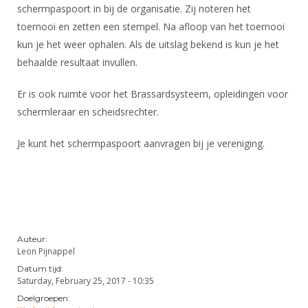
DBT
Nieuws
Website
schermpaspoort in bij de organisatie. Zij noteren het
Organisatie
NK organiseren
Ranglijsten
Brassardsysteem
toernooi en zetten een stempel. Na afloop van het toernooi
FBT
Gebruiksvoorwaarden
Bestuur
kun je het weer ophalen. Als de uitslag bekend is kun je het
Inschrijven
SBT
Handleiding
Voor coaches en leraren
behaalde resultaat invullen.
Commissies
Reglementen
Talentontwikkeling
Historie
Nieuws
Ereleden
Er is ook ruimte voor het Brassardsysteem, opleidingen voor
Materiaal
Nationale opleidingen
schermleraar en scheidsrechter.
Leden van Verdiensten
Atletencommissie
Schermpaspoort
Internationale opleidingen
Vacatures
Je kunt het schermpaspoort aanvragen bij je vereniging.
Rolstoelschermen
Internationale Titeltoernooien
Opleidingen
Bondsbureau
Internationale aanmeldingen
Wedstrijdkalender
Leraar
Contact
KNAS Keurmerk
Voor scheidsrechters
Medewerkers
NK's
Auteur:
Nieuws
Samenwerking
Leon Pijnappel
JPT
Datum tijd:
Scheidsrechterslijst
Formulieren
JEC
Saturday, February 25, 2017 - 10:35
Scheidsrechter Documentatie
Doelgroepen:
Veteranenwedstrijden