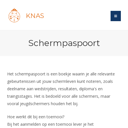
KNAS
Site
Schermpaspoort
Bond
Login
Schermen
Bond
Recent posts
Beleid
Topsport
Books
Breedtesport
Het schermpaspoort is een boekje waarin je alle relevante
Lidmaatschap
Polls
Introductie
gebeurtenissen uit jouw schermleven kunt noteren, zoals
Informatie
Wat is topsport
Tarieven
deelname aan wedstrijden, resultaten, diploma's en
Forums
Recreatiesport
Nieuws
Forums
traingsstages. Het is bedoeld voor alle schermers, maar
Voor de jeugd
Reglementen
Maandelijks archief
Veteranen
NK's
vooral jeugdschermers houden het bij.
Spreekbeurtpakket
Ledencijfers
Zoek Vereniging
Forums
Lichtzwaardschermen
Evenement
Hoe werkt dit bij een toernooi?
Ouders en vereniging
Sponsors en Partners
Oranje
Schermforum
Contact
Bij het aanmelden op een toernooi lever je het
Wedstrijdsport
Jeugdkampen