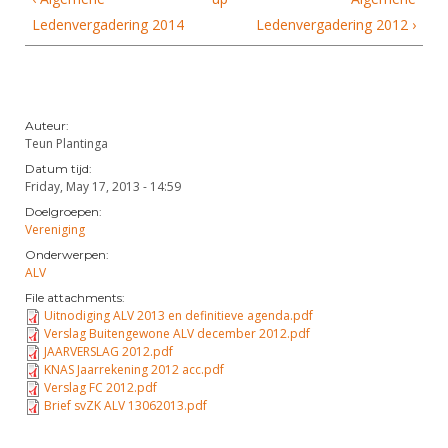
DBT
Nieuws
Website
Organisatie
NK organiseren
Ledenvergadering 2014
Ledenvergadering 2012 ›
Ranglijsten
Brassardsysteem
FBT
Gebruiksvoorwaarden
Bestuur
Inschrijven
SBT
Handleiding
Voor coaches en leraren
Commissies
Reglementen
Talentontwikkeling
Historie
Nieuws
Ereleden
Auteur:
Materiaal
Teun Plantinga
Nationale opleidingen
Leden van Verdiensten
Atletencommissie
Datum tijd:
Schermpaspoort
Friday, May 17, 2013 - 14:59
Internationale opleidingen
Vacatures
Rolstoelschermen
Doelgroepen:
Internationale Titeltoernooien
Vereniging
Opleidingen
Bondsbureau
Onderwerpen:
Internationale aanmeldingen
Wedstrijdkalender
Leraar
ALV
Contact
File attachments:
KNAS Keurmerk
Uitnodiging ALV 2013 en definitieve agenda.pdf
Voor scheidsrechters
Medewerkers
Verslag Buitengewone ALV december 2012.pdf
NK's
JAARVERSLAG 2012.pdf
Nieuws
Samenwerking
KNAS Jaarrekening 2012 acc.pdf
JPT
Verslag FC 2012.pdf
Scheidsrechterslijst
Formulieren
Brief svZK ALV 13062013.pdf
JEC
Scheidsrechter Documentatie
Veteranenwedstrijden