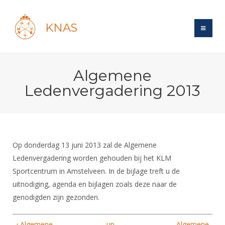
KNAS
Site
Algemene
Bond
Login
Ledenvergadering 2013
Schermen
Bond
Recent posts
Beleid
Topsport
Books
Breedtesport
Lidmaatschap
Polls
Introductie
Informatie
Op donderdag 13 juni 2013 zal de Algemene
Wat is topsport
Tarieven
Forums
Ledenvergadering worden gehouden bij het KLM
Recreatiesport
Nieuws
Forums
Voor de jeugd
Reglementen
Sportcentrum in Amstelveen. In de bijlage treft u de
Maandelijks archief
Veteranen
NK's
uitnodiging, agenda en bijlagen zoals deze naar de
Spreekbeurtpakket
Ledencijfers
Zoek Vereniging
Forums
Lichtzwaardschermen
genodigden zijn gezonden.
Evenement
Ouders en vereniging
Sponsors en Partners
Oranje
Schermforum
Contact
Wedstrijdsport
Jeugdkampen
‹ Algemene
up
Algemene