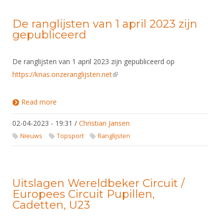
Alle Verenigingen
Opleidingen
Nieuws
De ranglijsten van 1 april 2023 zijn
Wedstrijdorganisatie
Tuchtzaken
gepubliceerd
Verenigingsondersteuning
Nieuws
Archief
Witte Vlekkenplan
Aanvragen van scheidsrechters
De ranglijsten van 1 april 2023 zijn gepubliceerd op
Infotheek
Oprichting Vereniging
https://knas.onzeranglijsten.net
(link is external)
Scheidsrechterslijst
Bibliotheek
Overschrijven leden
Import inschrijvingen uit Nahouw
Read more
about De ranglijsten van 1 april 2023 zijn
ALV
gepubliceerd
Verwerk wedstrijduitslagen
02-04-2023 - 19:31
/
Christian Jansen
Touché
NK organiseren
Nieuws
Topsport
Ranglijsten
Promotie en logo
Uitslagen Wereldbeker Circuit /
Geschiedenis van het schermen
Europees Circuit Pupillen,
Cadetten, U23