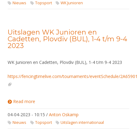
DBT
Nieuws
Website
Nieuws
Topsport
WK Junioren
Organisatie
NK organiseren
Ranglijsten
Brassardsysteem
FBT
Gebruiksvoorwaarden
Bestuur
Inschrijven
SBT
Handleiding
Voor coaches en leraren
Commissies
Uitslagen WK Junioren en
Reglementen
Talentontwikkeling
Historie
Cadetten, Plovdiv (BUL), 1-4 t/m 9-4
Nieuws
Ereleden
Materiaal
2023
Nationale opleidingen
Leden van Verdiensten
Atletencommissie
Schermpaspoort
Internationale opleidingen
Vacatures
WK Junioren en Cadetten, Plovdiv (BUL), 1-4 t/m 9-4 2023
Rolstoelschermen
Internationale Titeltoernooien
Opleidingen
https://fencingtimelive.com/tournaments/eventSchedule/2A6
Bondsbureau
Internationale aanmeldingen
Wedstrijdkalender
Leraar
(link is external)
Contact
KNAS Keurmerk
Voor scheidsrechters
Medewerkers
Read more
about Uitslagen WK Junioren en Cadetten, Plovdiv
NK's
(BUL), 1-4 t/m 9-4 2023
Nieuws
Samenwerking
JPT
04-04-2023 - 10:15
/
Anton Oskamp
Scheidsrechterslijst
Formulieren
Nieuws
Topsport
Uitslagen internationaal
JEC
Scheidsrechter Documentatie
Veteranenwedstrijden