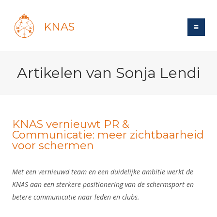
KNAS
Site
Artikelen van Sonja Lendi
Bond
Login
Schermen
Bond
Recent posts
Beleid
Topsport
Books
Breedtesport
KNAS vernieuwt PR &
Lidmaatschap
Communicatie: meer zichtbaarheid
Polls
Introductie
Informatie
Wat is topsport
voor schermen
Tarieven
Forums
Recreatiesport
Nieuws
Forums
Voor de jeugd
Reglementen
Maandelijks archief
Veteranen
Met een vernieuwd team en een duidelijke ambitie werkt de
NK's
Spreekbeurtpakket
Ledencijfers
Zoek Vereniging
KNAS aan een sterkere positionering van de schermsport en
Forums
Lichtzwaardschermen
Evenement
betere communicatie naar leden en clubs.
Ouders en vereniging
Sponsors en Partners
Oranje
Schermforum
Contact
Wedstrijdsport
Jeugdkampen