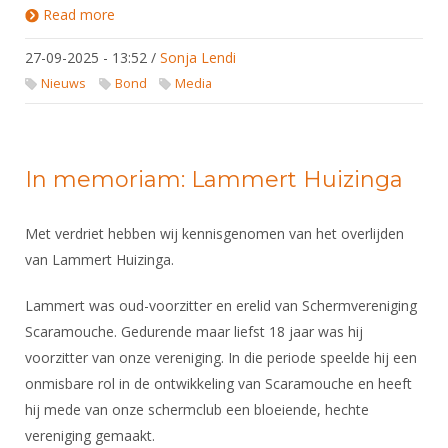
DBT
Nieuws
Website
Read more
about KNAS vernieuwt PR & Communicatie: meer
Organisatie
NK organiseren
Ranglijsten
zichtbaarheid voor schermen
Brassardsysteem
FBT
Gebruiksvoorwaarden
Bestuur
27-09-2025 - 13:52
/
Sonja Lendi
Inschrijven
SBT
Handleiding
Nieuws
Bond
Media
Voor coaches en leraren
Commissies
Reglementen
Talentontwikkeling
Historie
Nieuws
Ereleden
Materiaal
Nationale opleidingen
Leden van Verdiensten
Atletencommissie
Schermpaspoort
In memoriam: Lammert Huizinga
Internationale opleidingen
Vacatures
Rolstoelschermen
Internationale Titeltoernooien
Opleidingen
Met verdriet hebben wij kennisgenomen van het overlijden
Bondsbureau
Internationale aanmeldingen
van Lammert Huizinga.
Wedstrijdkalender
Leraar
Contact
KNAS Keurmerk
Lammert was oud-voorzitter en erelid van Schermvereniging
Voor scheidsrechters
Medewerkers
Scaramouche. Gedurende maar liefst 18 jaar was hij
NK's
voorzitter van onze vereniging. In die periode speelde hij een
Nieuws
Samenwerking
JPT
onmisbare rol in de ontwikkeling van Scaramouche en heeft
Scheidsrechterslijst
Formulieren
JEC
hij mede van onze schermclub een bloeiende, hechte
Scheidsrechter Documentatie
vereniging gemaakt.
Veteranenwedstrijden