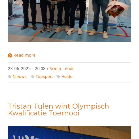
Read more
about Nationaal degenschermteam gehuldigd in
Rosmalen
23-06-2025 - 20:08
/
Sonja Lendi
Nieuws
Topsport
Hulde
Tristan Tulen wint Olympisch
Kwalificatie Toernooi