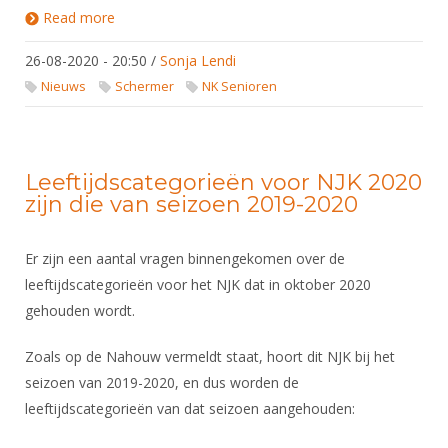
Alle Verenigingen
Read more
about Corona en schermen: NK in Amsterdam
Opleidingen
Nieuws
Wedstrijdorganisatie
Tuchtzaken
26-08-2020 - 20:50
/
Sonja Lendi
Verenigingsondersteuning
Nieuws
Nieuws
Schermer
NK Senioren
Archief
Witte Vlekkenplan
Aanvragen van scheidsrechters
Infotheek
Oprichting Vereniging
Scheidsrechterslijst
Leeftijdscategorieën voor NJK 2020
Bibliotheek
Overschrijven leden
Import inschrijvingen uit Nahouw
zijn die van seizoen 2019-2020
ALV
Verwerk wedstrijduitslagen
Touché
Er zijn een aantal vragen binnengekomen over de
NK organiseren
leeftijdscategorieën voor het NJK dat in oktober 2020
Promotie en logo
gehouden wordt.
Zoals op de Nahouw vermeldt staat, hoort dit NJK bij het
Geschiedenis van het schermen
seizoen van 2019-2020, en dus worden de
leeftijdscategorieën van dat seizoen aangehouden: