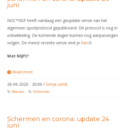
juni
NOC*NSF heeft vandaag een geupdate versie van het
algemeen sportprotocol gepubliceerd. Dit protocol is nog in
ontwikkeling. De komende dagen kunnen nog aanpassingen
volgen. De meest recente versie vind je
hier
(link is external)
.
Wat blijft?
Read more
about Schermen en corona: update 26 juni
26-06-2020 - 20:06
/
Sonja Lendi
Nieuws
Schermer
Schermen en corona: update 24
juni