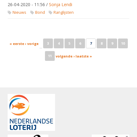
26-04-2020 - 11:56
/
Sonja Lendi
Nieuws
Bond
Ranglijsten
Pages
3
4
5
6
7
8
9
10
« eerste
‹ vorige
…
11
volgende ›
laatste »