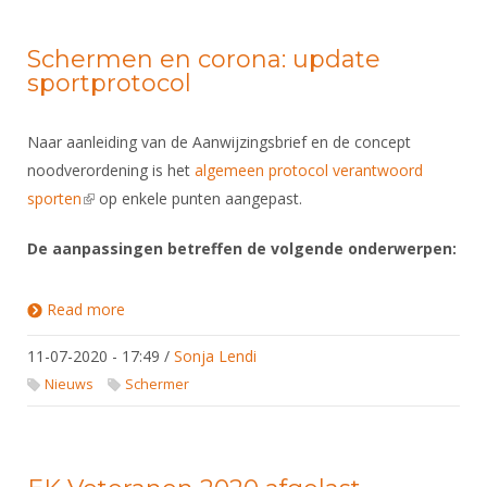
Schermen en corona: update
sportprotocol
Naar aanleiding van de Aanwijzingsbrief en de concept
noodverordening is het
algemeen protocol verantwoord
sporten
(link is external)
op enkele punten aangepast.
De aanpassingen betreffen de volgende onderwerpen:
Read more
about Schermen en corona: update sportprotocol
11-07-2020 - 17:49
/
Sonja Lendi
Nieuws
Schermer