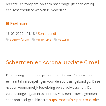
breedte- en topsport, op zoek naar mogelijkheden om bij
een schermclub te werken in Nederland.
Read more
about Trainer zoekt club
18-05-2020 - 21:18
/
Sonja Lendi
Schermforum
Vereniging
Vacture
Schermen en corona: update 6 mei
De regering heeft in de persconferentie van 6 mei wederom
een aantal versoepelingen voor de sport aangekondigd. Deze
hebben voornamelijk betrekking op de volwassenen. De
veranderingen gaan in op 11 mei. Er is een nieuw algemeen
sportprotocol gepubliceerd:
https://nocnsf.nl/sportprotocol
(link is
.
extern