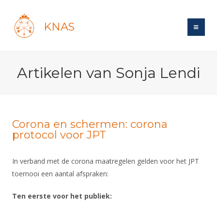
KNAS
Site
Artikelen van Sonja Lendi
Bond
Login
Schermen
Bond
Recent posts
Beleid
Topsport
Books
Breedtesport
Corona en schermen: corona
Lidmaatschap
protocol voor JPT
Polls
Introductie
Informatie
Wat is topsport
Tarieven
Forums
Recreatiesport
Nieuws
In verband met de corona maatregelen gelden voor het JPT
Forums
Voor de jeugd
Reglementen
Maandelijks archief
Veteranen
toernooi een aantal afspraken:
NK's
Spreekbeurtpakket
Ledencijfers
Zoek Vereniging
Forums
Lichtzwaardschermen
Evenement
Ten eerste voor het publiek:
Ouders en vereniging
Sponsors en Partners
Oranje
Schermforum
Contact
Wedstrijdsport
Jeugdkampen