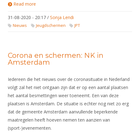
DBT
Nieuws
Website
Read more
about Corona en schermen: corona protocol voor
Organisatie
NK organiseren
JPT
Ranglijsten
Brassardsysteem
FBT
Gebruiksvoorwaarden
Bestuur
31-08-2020 - 20:17
/
Sonja Lendi
Inschrijven
SBT
Handleiding
Nieuws
Jeugdschermen
JPT
Voor coaches en leraren
Commissies
Reglementen
Talentontwikkeling
Historie
Nieuws
Ereleden
Materiaal
Nationale opleidingen
Leden van Verdiensten
Atletencommissie
Corona en schermen: NK in
Schermpaspoort
Amsterdam
Internationale opleidingen
Vacatures
Rolstoelschermen
Internationale Titeltoernooien
Opleidingen
Iedereen die het nieuws over de coronasituatie in Nederland
Bondsbureau
Internationale aanmeldingen
Wedstrijdkalender
Leraar
volgt zal het niet ontgaan zijn dat er op een aantal plaatsen
Contact
KNAS Keurmerk
het aantal besmettingen weer toeneemt. Een van deze
Voor scheidsrechters
Medewerkers
plaatsen is Amsterdam. De situatie is echter nog niet zo erg
NK's
dat de gemeente Amsterdam aanvullende beperkende
Nieuws
Samenwerking
JPT
maatregelen heeft hoeven nemen ten aanzien van
Scheidsrechterslijst
Formulieren
JEC
(sport-)evenementen.
Scheidsrechter Documentatie
Veteranenwedstrijden