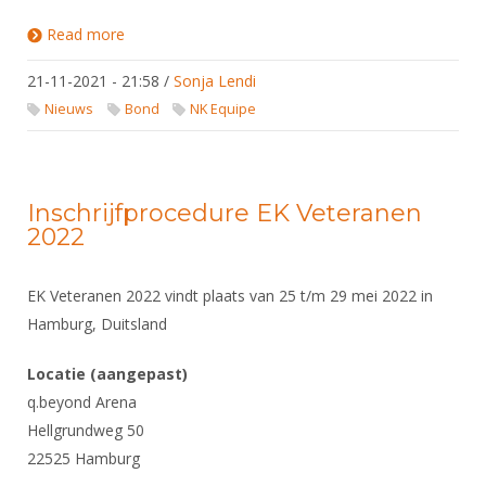
Read more
about Inschrijving NK Equipe sluit op 22-11 om
middernacht
21-11-2021 - 21:58
/
Sonja Lendi
Nieuws
Bond
NK Equipe
Inschrijfprocedure EK Veteranen
2022
EK Veteranen 2022 vindt plaats van 25 t/m 29 mei 2022 in
Hamburg, Duitsland
Locatie (aangepast)
q.beyond Arena
Hellgrundweg 50
22525 Hamburg