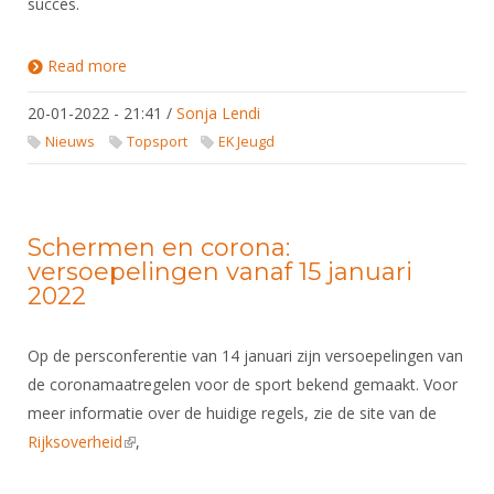
succes.
Read more
about Selectie voor EJK 2022 bekend
20-01-2022 - 21:41
/
Sonja Lendi
Nieuws
Topsport
EK Jeugd
Schermen en corona:
versoepelingen vanaf 15 januari
2022
Op de persconferentie van 14 januari zijn versoepelingen van
de coronamaatregelen voor de sport bekend gemaakt. Voor
meer informatie over de huidige regels, zie de site van de
Rijksoverheid
(link is external)
,