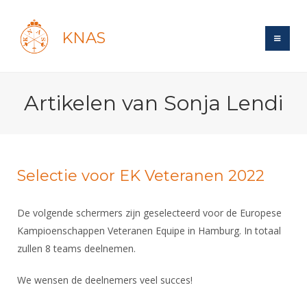
KNAS
Site
Artikelen van Sonja Lendi
Bond
Login
Schermen
Bond
Recent posts
Beleid
Topsport
Books
Breedtesport
Selectie voor EK Veteranen 2022
Lidmaatschap
Polls
Introductie
Informatie
Wat is topsport
Tarieven
De volgende schermers zijn geselecteerd voor de Europese
Forums
Recreatiesport
Nieuws
Forums
Kampioenschappen Veteranen Equipe in Hamburg. In totaal
Voor de jeugd
Reglementen
Maandelijks archief
Veteranen
NK's
zullen 8 teams deelnemen.
Spreekbeurtpakket
Ledencijfers
Zoek Vereniging
Forums
Lichtzwaardschermen
Evenement
We wensen de deelnemers veel succes!
Ouders en vereniging
Sponsors en Partners
Oranje
Schermforum
Contact
Wedstrijdsport
Jeugdkampen