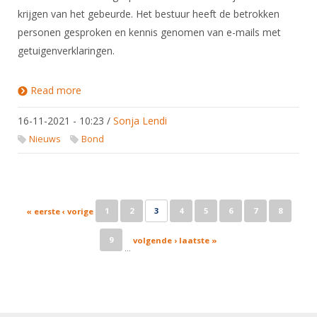
krijgen van het gebeurde. Het bestuur heeft de betrokken
personen gesproken en kennis genomen van e-mails met
getuigenverklaringen.
Read more
about Afhandeling incident Ferrum Vetus van 3
oktober
16-11-2021 - 10:23
/
Sonja Lendi
Nieuws
Bond
Pages
1
2
3
4
5
6
7
8
« eerste
‹ vorige
9
volgende ›
laatste »
…