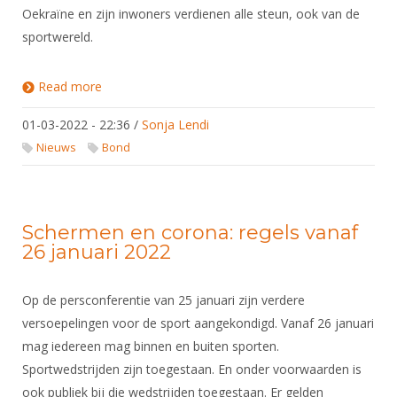
Oekraïne en zijn inwoners verdienen alle steun, ook van de
sportwereld.
Read more
about KNAS sluit zich aan bij oproep IOC en NOC
om Rusland uit te sluiten van wedstrijden
01-03-2022 - 22:36
/
Sonja Lendi
Nieuws
Bond
Schermen en corona: regels vanaf
26 januari 2022
Op de persconferentie van 25 januari zijn verdere
versoepelingen voor de sport aangekondigd. Vanaf 26 januari
mag iedereen mag binnen en buiten sporten.
Sportwedstrijden zijn toegestaan. En onder voorwaarden is
ook publiek bij die wedstrijden toegestaan. Er gelden