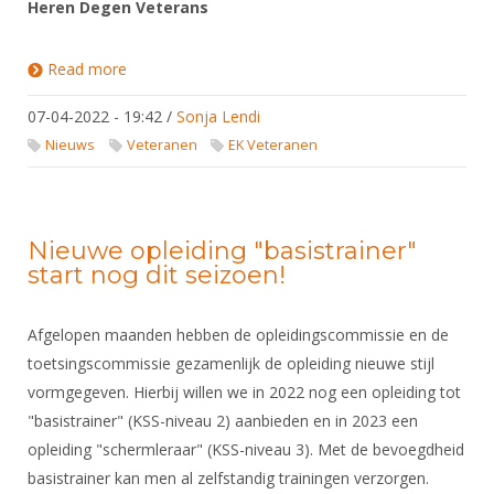
DBT
Heren Degen Veterans
Nieuws
Website
Organisatie
NK organiseren
Ranglijsten
Brassardsysteem
FBT
Gebruiksvoorwaarden
Bestuur
Read more
about Selectie voor EK Veteranen 2022
Inschrijven
SBT
Handleiding
Voor coaches en leraren
Commissies
Reglementen
07-04-2022 - 19:42
/
Sonja Lendi
Talentontwikkeling
Historie
Nieuws
Ereleden
Nieuws
Veteranen
EK Veteranen
Materiaal
Nationale opleidingen
Leden van Verdiensten
Atletencommissie
Schermpaspoort
Internationale opleidingen
Vacatures
Rolstoelschermen
Internationale Titeltoernooien
Nieuwe opleiding "basistrainer"
Opleidingen
start nog dit seizoen!
Bondsbureau
Internationale aanmeldingen
Wedstrijdkalender
Leraar
Contact
KNAS Keurmerk
Afgelopen maanden hebben de opleidingscommissie en de
Voor scheidsrechters
Medewerkers
toetsingscommissie gezamenlijk de opleiding nieuwe stijl
NK's
vormgegeven. Hierbij willen we in 2022 nog een opleiding tot
Nieuws
Samenwerking
JPT
"basistrainer" (KSS-niveau 2) aanbieden en in 2023 een
Scheidsrechterslijst
Formulieren
opleiding "schermleraar" (KSS-niveau 3). Met de bevoegdheid
JEC
Scheidsrechter Documentatie
basistrainer kan men al zelfstandig trainingen verzorgen.
Veteranenwedstrijden