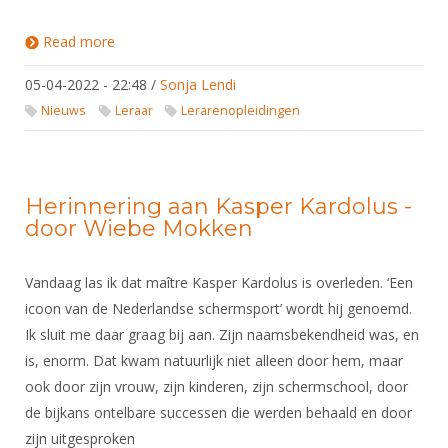
Alle Verenigingen
Opleidingen
Nieuws
Read more
about Nieuwe opleiding "basistrainer" start nog dit
Wedstrijdorganisatie
Tuchtzaken
seizoen!
Verenigingsondersteuning
05-04-2022 - 22:48
/
Sonja Lendi
Nieuws
Archief
Nieuws
Leraar
Lerarenopleidingen
Witte Vlekkenplan
Aanvragen van scheidsrechters
Infotheek
Oprichting Vereniging
Scheidsrechterslijst
Bibliotheek
Overschrijven leden
Import inschrijvingen uit Nahouw
Herinnering aan Kasper Kardolus -
ALV
door Wiebe Mokken
Verwerk wedstrijduitslagen
Touché
NK organiseren
Vandaag las ik dat maître Kasper Kardolus is overleden. ‘Een
Promotie en logo
icoon van de Nederlandse schermsport’ wordt hij genoemd.
Ik sluit me daar graag bij aan. Zijn naamsbekendheid was, en
is, enorm. Dat kwam natuurlijk niet alleen door hem, maar
Geschiedenis van het schermen
ook door zijn vrouw, zijn kinderen, zijn schermschool, door
de bijkans ontelbare successen die werden behaald en door
zijn uitgesproken