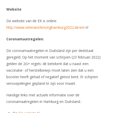
DBT
Nieuws
Website
Organisatie
NK organiseren
Ranglijsten
Brassardsysteem
Website
FBT
Gebruiksvoorwaarden
Bestuur
Inschrijven
SBT
Handleiding
De website van de EK is online:
Voor coaches en leraren
Commissies
Reglementen
http://www.veteransfencinghamburg2022.de/en/
(link is external)
Talentontwikkeling
Historie
Nieuws
Ereleden
Materiaal
Coronamaatregelen
:
Nationale opleidingen
Leden van Verdiensten
Atletencommissie
Schermpaspoort
Internationale opleidingen
Vacatures
De coronamaatregelen in Duitsland zijn per deelstaat
Rolstoelschermen
Internationale Titeltoernooien
geregeld. Op het moment van schrijven (23 februari 2022)
Opleidingen
gelden de 2G+ regels: dit betekent dat u naast een
Bondsbureau
Internationale aanmeldingen
Wedstrijdkalender
Leraar
vaccinatie- of herstelbewijs moet laten zien dat u een
Contact
KNAS Keurmerk
booster heeft gehad of negatief getest bent. Er schijnen
Voor scheidsrechters
Medewerkers
versoepelingen gepland te zijn voor maart.
NK's
Nieuws
Samenwerking
JPT
Handige links met actuele informatie over de
Scheidsrechterslijst
Formulieren
coronamaatregelen in Hamburg en Duitsland.:
JEC
Scheidsrechter Documentatie
Veteranenwedstrijden