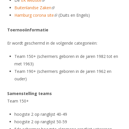
De
EK website
(link is external)
Alle Verenigingen
Opleidingen
Buitenlandse Zaken
(link is external)
Nieuws
Wedstrijdorganisatie
Hamburg corona site
(link is external)
(Duits en Engels)
Tuchtzaken
Verenigingsondersteuning
Nieuws
Archief
Toernooiinformatie
Witte Vlekkenplan
Aanvragen van scheidsrechters
Infotheek
Oprichting Vereniging
Er wordt geschermd in de volgende categorieën:
Scheidsrechterslijst
Bibliotheek
Overschrijven leden
Import inschrijvingen uit Nahouw
Team 150+ (schermers geboren in de jaren 1982 tot en
ALV
met 1963)
Verwerk wedstrijduitslagen
Team 190+ (schermers geboren in de jaren 1962 en
Touché
NK organiseren
ouder)
Promotie en logo
Samenstelling teams
Team 150+
Geschiedenis van het schermen
hoogste 2 op ranglijst 40-49
hoogste 2 op ranglijst 50-59