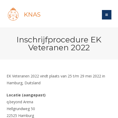
KNAS
Site
Inschrijfprocedure EK
Bond
Login
Veteranen 2022
Schermen
Bond
Recent posts
Beleid
Topsport
Books
Breedtesport
Lidmaatschap
Polls
Introductie
Informatie
EK Veteranen 2022 vindt plaats van 25 t/m 29 mei 2022 in
Wat is topsport
Tarieven
Forums
Hamburg, Duitsland
Recreatiesport
Nieuws
Forums
Voor de jeugd
Reglementen
Maandelijks archief
Veteranen
Locatie (aangepast)
NK's
Spreekbeurtpakket
Ledencijfers
Zoek Vereniging
Forums
q.beyond Arena
Lichtzwaardschermen
Evenement
Ouders en vereniging
Sponsors en Partners
Hellgrundweg 50
Oranje
Schermforum
Contact
22525 Hamburg
Wedstrijdsport
Jeugdkampen