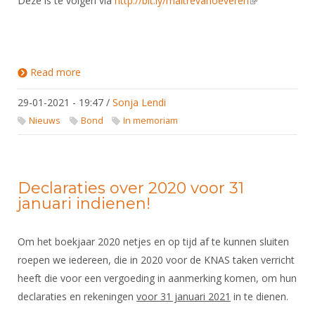
Deze is te volgen via
http://bit.ly/maitrevanoeveren
(link is
external)
Read more
about In Memoriam Maître Ruud van Oeveren
(17/01/41 – 26/01/2021)
29-01-2021 - 19:47
/
Sonja Lendi
Nieuws
Bond
In memoriam
Declaraties over 2020 voor 31
januari indienen!
Om het boekjaar 2020 netjes en op tijd af te kunnen sluiten
roepen we iedereen, die in 2020 voor de KNAS taken verricht
heeft die voor een vergoeding in aanmerking komen, om hun
declaraties en rekeningen
voor 31 januari 2021
in te dienen.