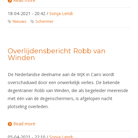
Read more
about Schermen en corona: internationale
toernooien afgelast
18-04-2021 - 20:42
/
Sonja Lendi
Nieuws
Schermer
Overlijdensbericht Robb van
Winden
De Nederlandse deelname aan de WJK in Cairo wordt
overschaduwd door een onwerkelijk verlies. De bekende
degentrainer Robb van Winden, die als begeleider meereisde
met één van de degenschermers, is afgelopen nacht
plotseling overleden.
Read more
about Overlijdensbericht Robb van Winden
05-04-2021 - 22:10
/
Sonja Lendi