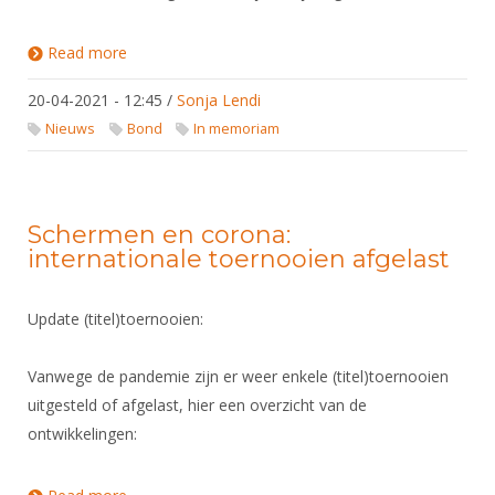
Alle Verenigingen
Opleidingen
Nieuws
Read more
about In Memoriam: Maitre Robb van Winden
Wedstrijdorganisatie
Tuchtzaken
Verenigingsondersteuning
Nieuws
20-04-2021 - 12:45
Archief
/
Sonja Lendi
Witte Vlekkenplan
Nieuws
Bond
In memoriam
Aanvragen van scheidsrechters
Infotheek
Oprichting Vereniging
Scheidsrechterslijst
Bibliotheek
Overschrijven leden
Import inschrijvingen uit Nahouw
Schermen en corona:
ALV
internationale toernooien afgelast
Verwerk wedstrijduitslagen
Touché
NK organiseren
Update (titel)toernooien:
Promotie en logo
Vanwege de pandemie zijn er weer enkele (titel)toernooien
uitgesteld of afgelast, hier een overzicht van de
Geschiedenis van het schermen
ontwikkelingen: