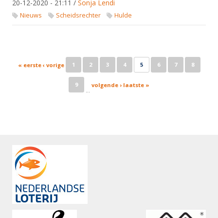
20-12-2020 - 21:11
/
Sonja Lendi
Nieuws
Scheidsrechter
Hulde
Pages
1
2
3
4
5
6
7
8
« eerste
‹ vorige
9
volgende ›
laatste »
…