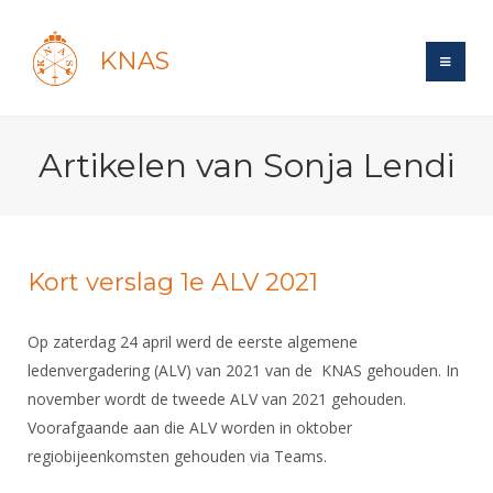
KNAS
Site
Artikelen van Sonja Lendi
Bond
Login
Schermen
Bond
Recent posts
Beleid
Topsport
Books
Breedtesport
Kort verslag 1e ALV 2021
Lidmaatschap
Polls
Introductie
Informatie
Wat is topsport
Tarieven
Op zaterdag 24 april werd de eerste algemene
Forums
Recreatiesport
Nieuws
Forums
ledenvergadering (ALV) van 2021 van de KNAS gehouden. In
Voor de jeugd
Reglementen
Maandelijks archief
Veteranen
NK's
november wordt de tweede ALV van 2021 gehouden.
Spreekbeurtpakket
Ledencijfers
Zoek Vereniging
Forums
Lichtzwaardschermen
Voorafgaande aan die ALV worden in oktober
Evenement
Ouders en vereniging
Sponsors en Partners
regiobijeenkomsten gehouden via Teams.
Oranje
Schermforum
Contact
Wedstrijdsport
Jeugdkampen