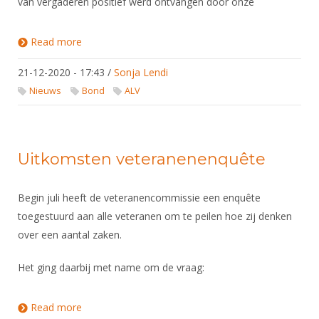
van vergaderen positief werd ontvangen door onze
Read more
about Kort verslag ALV
21-12-2020 - 17:43
/
Sonja Lendi
Nieuws
Bond
ALV
Uitkomsten veteranenenquête
Begin juli heeft de veteranencommissie een enquête
toegestuurd aan alle veteranen om te peilen hoe zij denken
over een aantal zaken.
Het ging daarbij met name om de vraag:
Read more
about Uitkomsten veteranenenquête