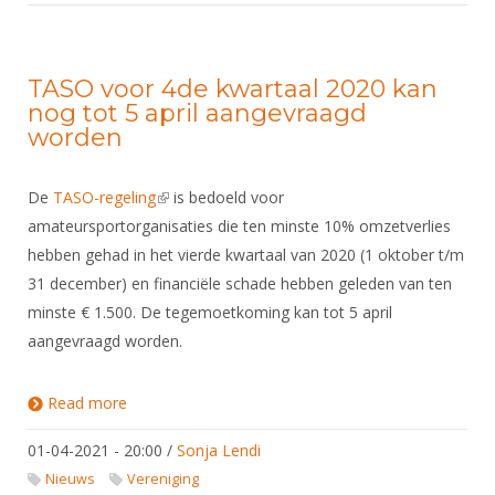
TASO voor 4de kwartaal 2020 kan
nog tot 5 april aangevraagd
worden
De
TASO-regeling
(link is external)
is bedoeld voor
amateursportorganisaties die ten minste 10% omzetverlies
hebben gehad in het vierde kwartaal van 2020 (1 oktober t/m
31 december) en financiële schade hebben geleden van ten
minste € 1.500. De tegemoetkoming kan tot 5 april
aangevraagd worden.
Read more
about TASO voor 4de kwartaal 2020 kan nog tot 5
april aangevraagd worden
01-04-2021 - 20:00
/
Sonja Lendi
Nieuws
Vereniging