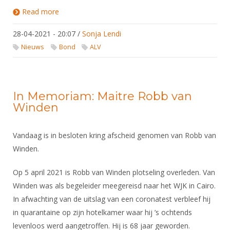
DBT
Nieuws
Website
Organisatie
Read more
about Kort verslag 1e ALV 2021
NK organiseren
Ranglijsten
Brassardsysteem
FBT
Gebruiksvoorwaarden
Bestuur
28-04-2021 - 20:07
Inschrijven
/
Sonja Lendi
SBT
Handleiding
Voor coaches en leraren
Commissies
Nieuws
Bond
ALV
Reglementen
Talentontwikkeling
Historie
Nieuws
Ereleden
Materiaal
Nationale opleidingen
Leden van Verdiensten
Atletencommissie
Schermpaspoort
In Memoriam: Maitre Robb van
Internationale opleidingen
Vacatures
Winden
Rolstoelschermen
Internationale Titeltoernooien
Opleidingen
Bondsbureau
Internationale aanmeldingen
Vandaag is in besloten kring afscheid genomen van Robb van
Wedstrijdkalender
Leraar
Winden.
Contact
KNAS Keurmerk
Voor scheidsrechters
Medewerkers
Op 5 april 2021 is Robb van Winden plotseling overleden. Van
NK's
Nieuws
Winden was als begeleider meegereisd naar het WJK in Cairo.
Samenwerking
JPT
In afwachting van de uitslag van een coronatest verbleef hij
Scheidsrechterslijst
Formulieren
JEC
in quarantaine op zijn hotelkamer waar hij ’s ochtends
Scheidsrechter Documentatie
levenloos werd aangetroffen. Hij is 68 jaar geworden.
Veteranenwedstrijden