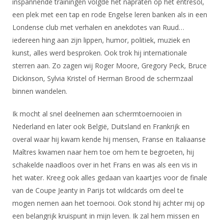
inspannende trainingen volgde het napraten op het entresol,
een plek met een tap en rode Engelse leren banken als in een
Londense club met verhalen en anekdotes van Ruud…
iedereen hing aan zijn lippen, humor, politiek, muziek en
kunst, alles werd besproken. Ook trok hij internationale
sterren aan. Zo zagen wij Roger Moore, Gregory Peck, Bruce
Dickinson, Sylvia Kristel of Herman Brood de schermzaal
binnen wandelen.
Ik mocht al snel deelnemen aan schermtoernooien in
Nederland en later ook België, Duitsland en Frankrijk en
overal waar hij kwam kende hij mensen, Franse en Italiaanse
Maîtres kwamen naar hem toe om hem te begroeten, hij
schakelde naadloos over in het Frans en was als een vis in
het water. Kreeg ook alles gedaan van kaartjes voor de finale
van de Coupe Jeanty in Parijs tot wildcards om deel te
mogen nemen aan het toernooi. Ook stond hij achter mij op
een belangrijk kruispunt in mijn leven. Ik zal hem missen en