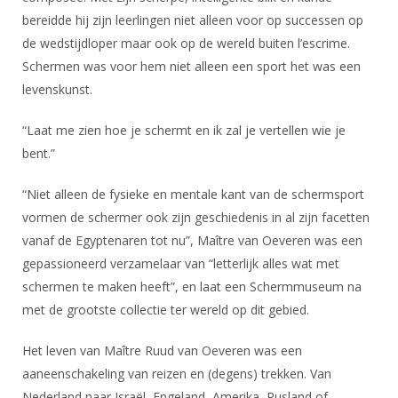
Alle Verenigingen
Opleidingen
bereidde hij zijn leerlingen niet alleen voor op successen op
Nieuws
de wedstijdloper maar ook op de wereld buiten l’escrime.
Wedstrijdorganisatie
Tuchtzaken
Schermen was voor hem niet alleen een sport het was een
Verenigingsondersteuning
Nieuws
Archief
levenskunst.
Witte Vlekkenplan
Aanvragen van scheidsrechters
Infotheek
“Laat me zien hoe je schermt en ik zal je vertellen wie je
Oprichting Vereniging
Scheidsrechterslijst
bent.”
Bibliotheek
Overschrijven leden
Import inschrijvingen uit Nahouw
ALV
“Niet alleen de fysieke en mentale kant van de schermsport
Verwerk wedstrijduitslagen
vormen de schermer ook zijn geschiedenis in al zijn facetten
Touché
NK organiseren
vanaf de Egyptenaren tot nu”, Maître van Oeveren was een
gepassioneerd verzamelaar van “letterlijk alles wat met
Promotie en logo
schermen te maken heeft”, en laat een Schermmuseum na
met de grootste collectie ter wereld op dit gebied.
Geschiedenis van het schermen
Het leven van Maître Ruud van Oeveren was een
aaneenschakeling van reizen en (degens) trekken. Van
Nederland naar Israël, Engeland, Amerika, Rusland of