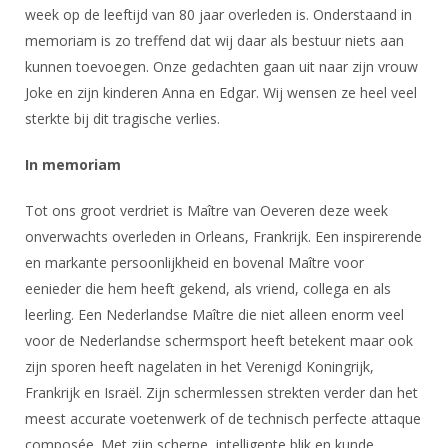
DBT
Nieuws
Website
week op de leeftijd van 80 jaar overleden is. Onderstaand in
Organisatie
NK organiseren
Ranglijsten
Brassardsysteem
memoriam is zo treffend dat wij daar als bestuur niets aan
FBT
Gebruiksvoorwaarden
Bestuur
Inschrijven
kunnen toevoegen. Onze gedachten gaan uit naar zijn vrouw
SBT
Handleiding
Voor coaches en leraren
Commissies
Joke en zijn kinderen Anna en Edgar. Wij wensen ze heel veel
Reglementen
Talentontwikkeling
Historie
sterkte bij dit tragische verlies.
Nieuws
Ereleden
Materiaal
Nationale opleidingen
Leden van Verdiensten
In memoriam
Atletencommissie
Schermpaspoort
Internationale opleidingen
Vacatures
Rolstoelschermen
Tot ons groot verdriet is Maître van Oeveren deze week
Internationale Titeltoernooien
Opleidingen
onverwachts overleden in Orleans, Frankrijk. Een inspirerende
Bondsbureau
Internationale aanmeldingen
en markante persoonlijkheid en bovenal Maître voor
Wedstrijdkalender
Leraar
eenieder die hem heeft gekend, als vriend, collega en als
Contact
KNAS Keurmerk
leerling. Een Nederlandse Maître die niet alleen enorm veel
Voor scheidsrechters
Medewerkers
NK's
voor de Nederlandse schermsport heeft betekent maar ook
Nieuws
Samenwerking
zijn sporen heeft nagelaten in het Verenigd Koningrijk,
JPT
Frankrijk en Israël. Zijn schermlessen strekten verder dan het
Scheidsrechterslijst
Formulieren
JEC
meest accurate voetenwerk of de technisch perfecte attaque
Scheidsrechter Documentatie
composée. Met zijn scherpe, intelligente blik en kunde
Veteranenwedstrijden