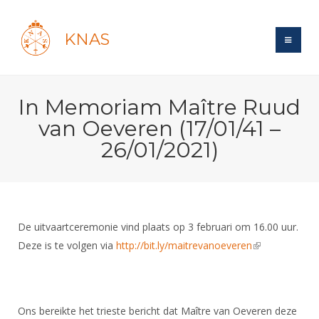
KNAS
Site
In Memoriam Maître Ruud
Bond
Login
van Oeveren (17/01/41 –
Schermen
Bond
26/01/2021)
Recent posts
Beleid
Topsport
Books
Breedtesport
Lidmaatschap
Polls
Introductie
Informatie
Wat is topsport
Tarieven
Forums
Recreatiesport
De uitvaartceremonie vind plaats op 3 februari om 16.00 uur.
Nieuws
Forums
Voor de jeugd
Reglementen
Deze is te volgen via
http://bit.ly/maitrevanoeveren
(link is
Maandelijks archief
Veteranen
NK's
external)
Spreekbeurtpakket
Ledencijfers
Zoek Vereniging
Forums
Lichtzwaardschermen
Evenement
Ouders en vereniging
Sponsors en Partners
Oranje
Schermforum
Contact
Ons bereikte het trieste bericht dat Maître van Oeveren deze
Wedstrijdsport
Jeugdkampen