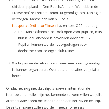
Het eerste trainingskamp staat vooralsnog voor 3/4
Alle Verenigingen
Opleidingen
oktober gepland in Den Bosch/Arnhem. We hebben de
Nieuws
Wedstrijdorganisatie
Franse maître Frettard Benoit uitgenodigd om training te
Tuchtzaken
Verenigingsondersteuning
verzorgen. Aanmelden kan bij Sonja,
Nieuws
Archief
topsportcoördinator@knas.nl
(link sends e-mail)
, en kost € 25,- per dag.
Witte Vlekkenplan
Aanvragen van scheidsrechters
Het trainingskamp staat ook open voor pupillen, mits
Infotheek
Oprichting Vereniging
hun niveau akkoord is bevonden door het DBT.
Scheidsrechterslijst
Bibliotheek
Pupillen kunnen worden voorgedragen voor
Overschrijven leden
Import inschrijvingen uit Nahouw
deelname door de eigen clubtrainer.
ALV
Verwerk wedstrijduitslagen
Touché
We hopen verder elke maand weer een trainingszondag
NK organiseren
te kunnen organiseren. Over data en locaties volgt later
Promotie en logo
bericht.
Omdat het nog niet duidelijk is hoeveel internationale
Geschiedenis van het schermen
toernooien er zullen zijn het komende seizoen willen we jullie
allemaal aansporen om mee te doen aan het NK en het NJK.
Deze toernooien zullen worden meegenomen als