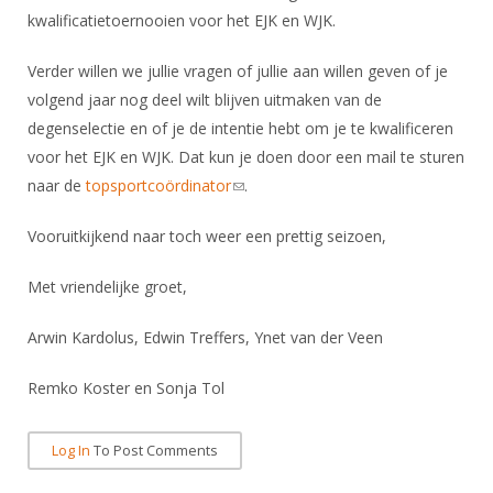
kwalificatietoernooien voor het EJK en WJK.
Verder willen we jullie vragen of jullie aan willen geven of je
volgend jaar nog deel wilt blijven uitmaken van de
degenselectie en of je de intentie hebt om je te kwalificeren
voor het EJK en WJK. Dat kun je doen door een mail te sturen
naar de
topsportcoördinator
(link sends e-mail)
.
Vooruitkijkend naar toch weer een prettig seizoen,
Met vriendelijke groet,
Arwin Kardolus, Edwin Treffers, Ynet van der Veen
Remko Koster en Sonja Tol
Log In
To Post Comments