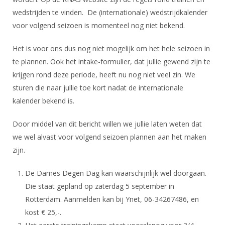
DBT
Nieuws
Website
Organisatie
NK organiseren
wedstrijden te vinden. De (internationale) wedstrijdkalender
Ranglijsten
Brassardsysteem
FBT
Gebruiksvoorwaarden
voor volgend seizoen is momenteel nog niet bekend.
Bestuur
Inschrijven
SBT
Handleiding
Voor coaches en leraren
Commissies
Het is voor ons dus nog niet mogelijk om het hele seizoen in
Reglementen
Talentontwikkeling
Historie
te plannen. Ook het intake-formulier, dat jullie gewend zijn te
Nieuws
Ereleden
Materiaal
krijgen rond deze periode, heeft nu nog niet veel zin. We
Nationale opleidingen
Leden van Verdiensten
Atletencommissie
Schermpaspoort
sturen die naar jullie toe kort nadat de internationale
Internationale opleidingen
Vacatures
kalender bekend is.
Rolstoelschermen
Internationale Titeltoernooien
Opleidingen
Door middel van dit bericht willen we jullie laten weten dat
Bondsbureau
Internationale aanmeldingen
Wedstrijdkalender
Leraar
we wel alvast voor volgend seizoen plannen aan het maken
Contact
zijn.
KNAS Keurmerk
Voor scheidsrechters
Medewerkers
NK's
De Dames Degen Dag kan waarschijnlijk wel doorgaan.
Nieuws
Samenwerking
Die staat gepland op zaterdag 5 september in
JPT
Scheidsrechterslijst
Rotterdam. Aanmelden kan bij Ynet, 06-34267486, en
Formulieren
JEC
kost € 25,-.
Scheidsrechter Documentatie
Veteranenwedstrijden