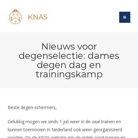
KNAS
Site
Nieuws voor
Bond
Login
degenselectie: dames
Schermen
Bond
degen dag en
Recent posts
Beleid
trainingskamp
Topsport
Books
Breedtesport
Lidmaatschap
Polls
Introductie
Informatie
Wat is topsport
Tarieven
Forums
Recreatiesport
Nieuws
Forums
Voor de jeugd
Reglementen
Maandelijks archief
Beste degen-schermers,
Veteranen
NK's
Spreekbeurtpakket
Ledencijfers
Zoek Vereniging
Forums
Lichtzwaardschermen
Gelukkig mogen we sinds 1 juli weer in de zaal trainen en
Evenement
Ouders en vereniging
Sponsors en Partners
Oranje
Schermforum
kunnen toernooien in Nederland ook weer georganiseerd
Contact
Wedstrijdsport
Jeugdkampen
worden. Op de KNAS website zijn de regels rond trainen en