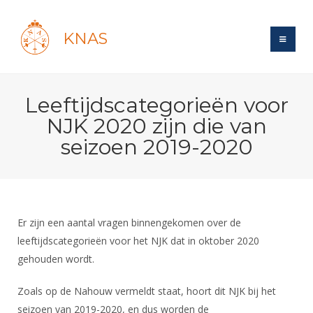
KNAS
Site
Leeftijdscategorieën voor
Bond
Login
NJK 2020 zijn die van
Schermen
Bond
seizoen 2019-2020
Recent posts
Beleid
Topsport
Books
Breedtesport
Lidmaatschap
Polls
Introductie
Informatie
Wat is topsport
Tarieven
Forums
Recreatiesport
Er zijn een aantal vragen binnengekomen over de
Nieuws
Forums
Voor de jeugd
Reglementen
leeftijdscategorieën voor het NJK dat in oktober 2020
Maandelijks archief
Veteranen
NK's
gehouden wordt.
Spreekbeurtpakket
Ledencijfers
Zoek Vereniging
Forums
Lichtzwaardschermen
Evenement
Ouders en vereniging
Sponsors en Partners
Zoals op de Nahouw vermeldt staat, hoort dit NJK bij het
Oranje
Schermforum
Contact
Wedstrijdsport
seizoen van 2019-2020, en dus worden de
Jeugdkampen