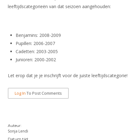
DBT
Nieuws
Website
Organisatie
leeftijdscategorieën van dat seizoen aangehouden:
NK organiseren
Ranglijsten
Brassardsysteem
FBT
Gebruiksvoorwaarden
Bestuur
Inschrijven
SBT
Handleiding
Voor coaches en leraren
Commissies
Reglementen
Talentontwikkeling
Benjamins: 2008-2009
Historie
Nieuws
Ereleden
Materiaal
Pupillen: 2006-2007
Nationale opleidingen
Leden van Verdiensten
Cadetten: 2003-2005
Atletencommissie
Schermpaspoort
Junioren: 2000-2002
Internationale opleidingen
Vacatures
Rolstoelschermen
Internationale Titeltoernooien
Opleidingen
Let erop dat je je inschrijft voor de juiste leeftijdscategorie!
Bondsbureau
Internationale aanmeldingen
Wedstrijdkalender
Leraar
Contact
Log In
To Post Comments
KNAS Keurmerk
Voor scheidsrechters
Medewerkers
NK's
Nieuws
Samenwerking
JPT
Scheidsrechterslijst
Formulieren
Auteur:
JEC
Sonja Lendi
Scheidsrechter Documentatie
Veteranenwedstrijden
Datum tijd: