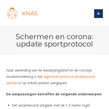
KNAS
Site
Schermen en corona:
Bond
Login
update sportprotocol
Schermen
Bond
Recent posts
Beleid
Topsport
Books
Breedtesport
Lidmaatschap
Polls
Introductie
Informatie
Naar aanleiding van de Aanwijzingsbrief en de concept
Wat is topsport
Tarieven
Forums
noodverordening is het
Recreatiesport
algemeen protocol verantwoord
Nieuws
Forums
Voor de jeugd
Reglementen
sporten
(link is external)
op enkele punten aangepast.
Maandelijks archief
Veteranen
NK's
Spreekbeurtpakket
Ledencijfers
Zoek Vereniging
Forums
De aanpassingen betreffen de volgende onderwerpen:
Lichtzwaardschermen
Evenement
Ouders en vereniging
Sponsors en Partners
Oranje
Schermforum
Contact
het verantwoord omgaan met de 1,5 meter regel.
Wedstrijdsport
Jeugdkampen