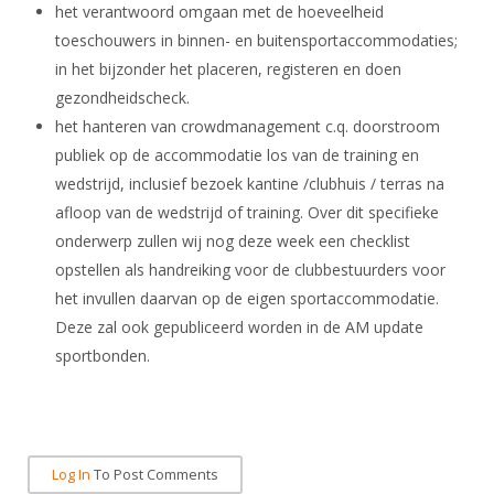
DBT
Nieuws
Website
het verantwoord omgaan met de hoeveelheid
Organisatie
NK organiseren
Ranglijsten
Brassardsysteem
toeschouwers in binnen- en buitensportaccommodaties;
FBT
Gebruiksvoorwaarden
Bestuur
in het bijzonder het placeren, registeren en doen
Inschrijven
SBT
Handleiding
Voor coaches en leraren
gezondheidscheck.
Commissies
Reglementen
Talentontwikkeling
het hanteren van crowdmanagement c.q. doorstroom
Historie
Nieuws
Ereleden
Materiaal
publiek op de accommodatie los van de training en
Nationale opleidingen
Leden van Verdiensten
wedstrijd, inclusief bezoek kantine /clubhuis / terras na
Atletencommissie
Schermpaspoort
afloop van de wedstrijd of training. Over dit specifieke
Internationale opleidingen
Vacatures
Rolstoelschermen
onderwerp zullen wij nog deze week een checklist
Internationale Titeltoernooien
Opleidingen
opstellen als handreiking voor de clubbestuurders voor
Bondsbureau
Internationale aanmeldingen
Wedstrijdkalender
Leraar
het invullen daarvan op de eigen sportaccommodatie.
Contact
Deze zal ook gepubliceerd worden in de AM update
KNAS Keurmerk
Voor scheidsrechters
sportbonden.
Medewerkers
NK's
Nieuws
Samenwerking
JPT
Scheidsrechterslijst
Formulieren
JEC
Scheidsrechter Documentatie
Log In
To Post Comments
Veteranenwedstrijden