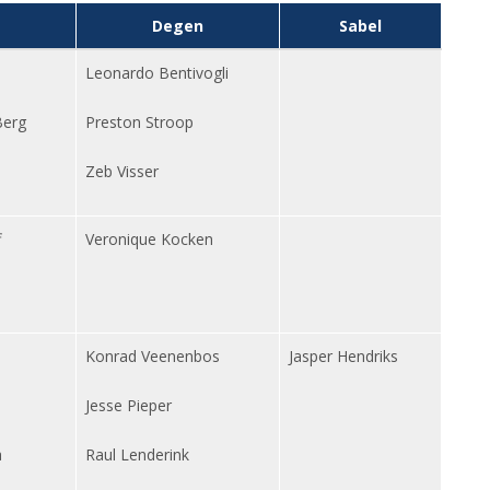
Degen
Sabel
Leonardo Bentivogli
Berg
Preston Stroop
Zeb Visser
f
Veronique Kocken
Konrad Veenenbos
Jasper Hendriks
Jesse Pieper
a
Raul Lenderink