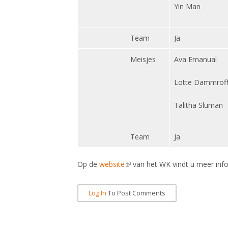
Yin Man
Team
Ja
Meisjes
Ava Emanual
Lotte Dammrof
Talitha Sluman
Team
Ja
Op de
website
(link is external)
van het WK vindt u meer info
Log In
To Post Comments