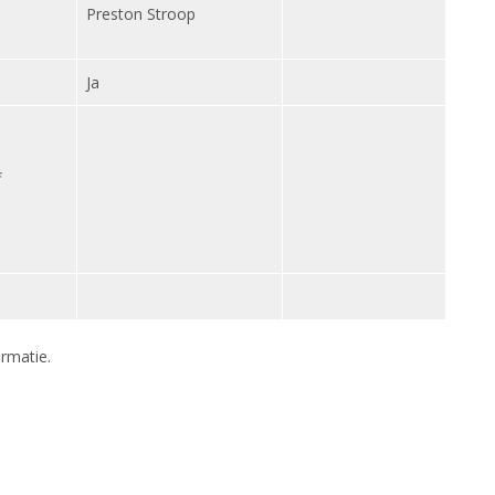
Preston Stroop
Ja
f
rmatie.