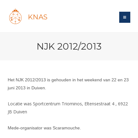
KNAS
Site
NJK 2012/2013
Bond
Login
Schermen
Bond
Recent posts
Beleid
Topsport
Books
Breedtesport
Het NJK 2012/2013 is gehouden in het weekend van 22 en 23
Lidmaatschap
Polls
Introductie
Informatie
juni 2013 in Duiven.
Wat is topsport
Tarieven
Forums
Recreatiesport
Nieuws
Forums
Locatie was Sportcentrum Triominos, Eltensestraat 4 , 6922
Voor de jeugd
Reglementen
Maandelijks archief
Veteranen
NK's
JB Duiven
Spreekbeurtpakket
Ledencijfers
Zoek Vereniging
Forums
Lichtzwaardschermen
Evenement
Ouders en vereniging
Sponsors en Partners
Mede-organisator was Scaramouche.
Oranje
Schermforum
Contact
Wedstrijdsport
Jeugdkampen