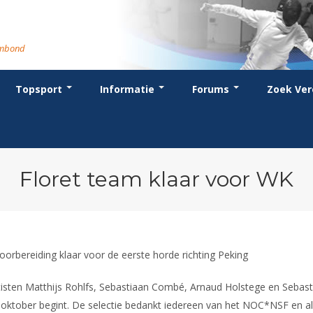
rmbond
Topsport
Informatie
Forums
Zoek Ver
cent posts
ganisatie
dstrijdsport
anje
or coaches en leraren
Evenement
Bondsbureau
Wedstrijdkalender
Atletencommissie
Voor scheidsrechters
oks
stuur
nglijsten
BT
euws
Contact
KNAS Keurmerk
Nieuws
lls
mmissies
schrijven
T
tionale opleidingen
Medewerkers
NK's
Scheidsrechterslijst
rums
eleden
glementen
T
ternationale opleidingen
Samenwerking
JPT
Scheidsrechter Documentatie
andelijks archief
den van Verdiensten
teriaal
lentontwikkeling
leidingen
Formulieren
JEC
Opleidingen
Floret team klaar voor WK
catures
hermpaspoort
raar
Veteranenwedstrijden
Tuchtzaken
lstoelschermen
Archief
oorbereiding klaar voor de eerste horde richting Peking
isten Matthijs Rohlfs, Sebastiaan Combé, Arnaud Holstege en Sebast
 oktober begint. De selectie bedankt iedereen van het NOC*NSF en 