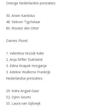
DBT
Nieuws
Website
Overige Nederlandse prestaties:
Organisatie
NK organiseren
Ranglijsten
Brassardsysteem
FBT
Gebruiksvoorwaarden
Bestuur
30. Arwin Kardolus
Inschrijven
SBT
Handleiding
Voor coaches en leraren
48. Siebren Tigchelaar
Commissies
Reglementen
Talentontwikkeling
80. Wouter den Otter
Historie
Nieuws
Ereleden
Materiaal
Nationale opleidingen
Leden van Verdiensten
Atletencommissie
Dames Floret:
Schermpaspoort
Internationale opleidingen
Vacatures
Rolstoelschermen
1. Valentina Vezzali Italie
Internationale Titeltoernooien
Opleidingen
2. Anja M?ller Duitsland
Bondsbureau
Internationale aanmeldingen
Wedstrijdkalender
Leraar
3. Edina Knapek Hongarije
Contact
3. Adeline Wuilleme Frankrijk
KNAS Keurmerk
Voor scheidsrechters
Nederlandse prestaties:
Medewerkers
NK's
Nieuws
Samenwerking
JPT
29. Indra Angad-Gaur
Scheidsrechterslijst
Formulieren
52. Djinn Geurts
JEC
55. Laura van Gijlswijk
Scheidsrechter Documentatie
Veteranenwedstrijden