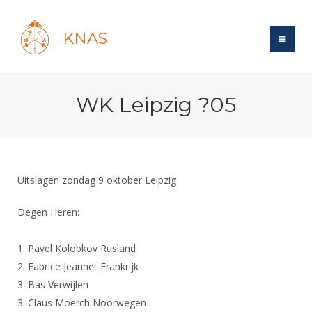
KNAS
Site
WK Leipzig ?05
Bond
Login
Schermen
Bond
Recent posts
Beleid
Topsport
Books
Breedtesport
Uitslagen zondag 9 oktober Leipzig
Lidmaatschap
Polls
Introductie
Informatie
Wat is topsport
Tarieven
Degen Heren:
Forums
Recreatiesport
Nieuws
Forums
Voor de jeugd
Reglementen
Maandelijks archief
Veteranen
1. Pavel Kolobkov Rusland
NK's
Spreekbeurtpakket
Ledencijfers
Zoek Vereniging
2. Fabrice Jeannet Frankrijk
Forums
Lichtzwaardschermen
Evenement
3. Bas Verwijlen
Ouders en vereniging
Sponsors en Partners
Oranje
Schermforum
Contact
3. Claus Moerch Noorwegen
Wedstrijdsport
Jeugdkampen