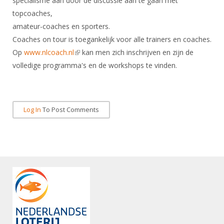
specialisme aan door de discussie aan te gaan met
DBT
Nieuws
Website
Organisatie
NK organiseren
topcoaches,
Ranglijsten
Brassardsysteem
FBT
Gebruiksvoorwaarden
amateur-coaches en sporters.
Bestuur
Inschrijven
SBT
Coaches on tour is toegankelijk voor alle trainers en coaches.
Handleiding
Voor coaches en leraren
Commissies
Reglementen
Op
www.nlcoach.nl
(link is external)
kan men zich inschrijven en zijn de
Talentontwikkeling
Historie
Nieuws
Ereleden
volledige programma's en de workshops te vinden.
Materiaal
Nationale opleidingen
Leden van Verdiensten
Atletencommissie
Schermpaspoort
Internationale opleidingen
Vacatures
Rolstoelschermen
Log In
To Post Comments
Internationale Titeltoernooien
Opleidingen
Bondsbureau
Internationale aanmeldingen
Wedstrijdkalender
Leraar
Contact
KNAS Keurmerk
Voor scheidsrechters
Medewerkers
NK's
Nieuws
Samenwerking
JPT
Scheidsrechterslijst
Formulieren
JEC
Scheidsrechter Documentatie
Veteranenwedstrijden