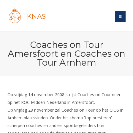
KNAS
Site
Coaches on Tour
Bond
Login
Amersfoort en Coaches on
Schermen
Bond
Tour Arnhem
Recent posts
Beleid
Topsport
Books
Breedtesport
Lidmaatschap
Polls
Introductie
Informatie
Wat is topsport
Tarieven
Forums
Recreatiesport
Op vrijdag 14 november 2008 strijkt Coaches on Tour neer
Nieuws
Forums
Voor de jeugd
Reglementen
op het ROC Midden Nederland in Amersfoort.
Maandelijks archief
Veteranen
NK's
Op vrijdag 28 november zal Coaches on Tour op het CIOS in
Spreekbeurtpakket
Ledencijfers
Zoek Vereniging
Forums
Lichtzwaardschermen
Arnhem plaatsvinden. Onder het thema 'top presteren'
Evenement
Ouders en vereniging
Sponsors en Partners
Oranje
Schermforum
scherpen coaches en andere sportbegeleiders hun
Contact
Wedstrijdsport
Jeugdkampen