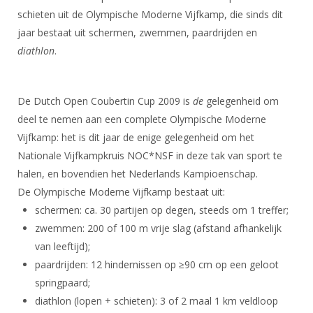
DBT
Nieuws
Website
Organisatie
schieten uit de Olympische Moderne Vijfkamp, die sinds dit
NK organiseren
Ranglijsten
Brassardsysteem
FBT
Gebruiksvoorwaarden
jaar bestaat uit schermen, zwemmen, paardrijden en
Bestuur
Inschrijven
diathlon
.
SBT
Handleiding
Voor coaches en leraren
Commissies
Reglementen
Talentontwikkeling
Historie
Nieuws
Ereleden
Materiaal
De Dutch Open Coubertin Cup 2009 is
de
gelegenheid om
Nationale opleidingen
Leden van Verdiensten
Atletencommissie
deel te nemen aan een complete Olympische Moderne
Schermpaspoort
Internationale opleidingen
Vijfkamp: het is dit jaar de enige gelegenheid om het
Vacatures
Rolstoelschermen
Nationale Vijfkampkruis NOC*NSF in deze tak van sport te
Internationale Titeltoernooien
Opleidingen
halen, en bovendien het Nederlands Kampioenschap.
Bondsbureau
Internationale aanmeldingen
Wedstrijdkalender
Leraar
De Olympische Moderne Vijfkamp bestaat uit:
Contact
KNAS Keurmerk
schermen: ca. 30 partijen op degen, steeds om 1 treffer;
Voor scheidsrechters
Medewerkers
zwemmen: 200 of 100 m vrije slag (afstand afhankelijk
NK's
van leeftijd);
Nieuws
Samenwerking
JPT
paardrijden: 12 hindernissen op ≥90 cm op een geloot
Scheidsrechterslijst
Formulieren
springpaard;
JEC
Scheidsrechter Documentatie
diathlon (lopen + schieten): 3 of 2 maal 1 km veldloop
Veteranenwedstrijden