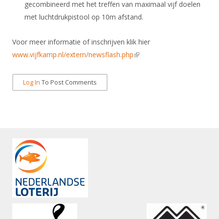
Alle Verenigingen
gecombineerd met het treffen van maximaal vijf doelen
Opleidingen
met luchtdrukpistool op 10m afstand.
Nieuws
Wedstrijdorganisatie
Tuchtzaken
Verenigingsondersteuning
Voor meer informatie of inschrijven klik hier
Nieuws
Archief
www.vijfkamp.nl/extern/newsflash.php
(link is external)
Witte Vlekkenplan
Aanvragen van scheidsrechters
Infotheek
Oprichting Vereniging
Scheidsrechterslijst
Log In
To Post Comments
Bibliotheek
Overschrijven leden
Import inschrijvingen uit Nahouw
ALV
Verwerk wedstrijduitslagen
Touché
NK organiseren
Promotie en logo
Geschiedenis van het schermen