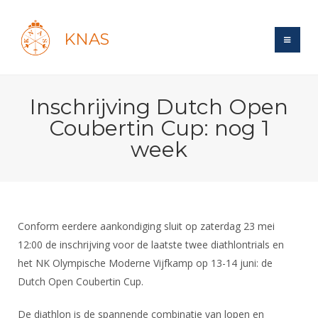
KNAS
Site
Inschrijving Dutch Open
Bond
Login
Coubertin Cup: nog 1
Schermen
Bond
week
Recent posts
Beleid
Topsport
Books
Breedtesport
Lidmaatschap
Polls
Introductie
Informatie
Wat is topsport
Tarieven
Forums
Recreatiesport
Conform eerdere aankondiging sluit op zaterdag 23 mei
Nieuws
Forums
Voor de jeugd
Reglementen
12:00 de inschrijving voor de laatste twee diathlontrials en
Maandelijks archief
Veteranen
NK's
het NK Olympische Moderne Vijfkamp op 13-14 juni: de
Spreekbeurtpakket
Ledencijfers
Zoek Vereniging
Forums
Lichtzwaardschermen
Dutch Open Coubertin Cup.
Evenement
Ouders en vereniging
Sponsors en Partners
Oranje
Schermforum
Contact
Wedstrijdsport
De diathlon is de spannende combinatie van lopen en
Jeugdkampen