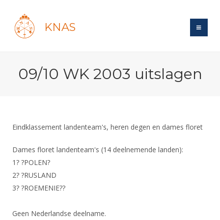
KNAS
Site
09/10 WK 2003 uitslagen
Bond
Login
Schermen
Bond
Recent posts
Beleid
Topsport
Books
Breedtesport
Eindklassement landenteam's, heren degen en dames floret
Lidmaatschap
Polls
Introductie
Informatie
Wat is topsport
Tarieven
Dames floret landenteam's (14 deelnemende landen):
Forums
Recreatiesport
Nieuws
1? ?POLEN?
Forums
Voor de jeugd
Reglementen
Maandelijks archief
Veteranen
2? ?RUSLAND
NK's
Spreekbeurtpakket
Ledencijfers
Zoek Vereniging
3? ?ROEMENIE??
Forums
Lichtzwaardschermen
Evenement
Ouders en vereniging
Sponsors en Partners
Oranje
Schermforum
Contact
Geen Nederlandse deelname.
Wedstrijdsport
Jeugdkampen